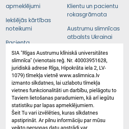
apmeklējumi
Klientu un pacientu
rokasgrāmata
Iekšējās kārtības
noteikumi
Austrumu slimnīcas
atbalsts Ukrainai
Pacienta
atsauksmju/sūdzību
Підтримка Східної
SIA "Rīgas Austrumu klīniskā universitātes
iesniegšanas
лікарні та співпраця з
slimnīca" (vienotais reģ. Nr. 40003951628,
kārtība
Україною
juridiskā adrese Rīga, Hipokrāta iela 2, LV-
1079) tīmekļa vietnē www.aslimnica.lv
Kā pie mums nokļūt
izmanto sīkdatnes, lai uzlabotu tīmekļa
vietnes funkcionalitāti un darbību, pielāgotu to
Rēķinu apmaksas
Taviem lietošanas paradumiem, kā arī iegūtu
ceļvedis
statistiku par lapas apmeklējumiem.
Šeit Tu vari izvēlēties, kuras sīkdatnes
Rekvizīti un
apstiprināt. Ar pilnu informāciju par mūsu
ārstniecības
veikto personas datu apstrādi var