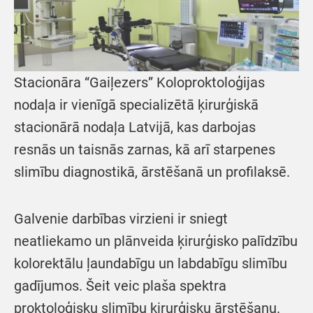
Stacionāra “Gaiļezers” Koloproktoloģijas
nodaļa ir vienīgā specializētā ķirurģiskā
stacionārā nodaļa Latvijā, kas darbojas
resnās un taisnās zarnas, kā arī starpenes
slimību diagnostikā, ārstēšanā un profilaksē.
Galvenie darbības virzieni ir sniegt
neatliekamo un plānveida ķirurģisko palīdzību
kolorektālu ļaundabīgu un labdabīgu slimību
gadījumos. Šeit veic plaša spektra
proktoloģisku slimību ķirurģisku ārstēšanu.