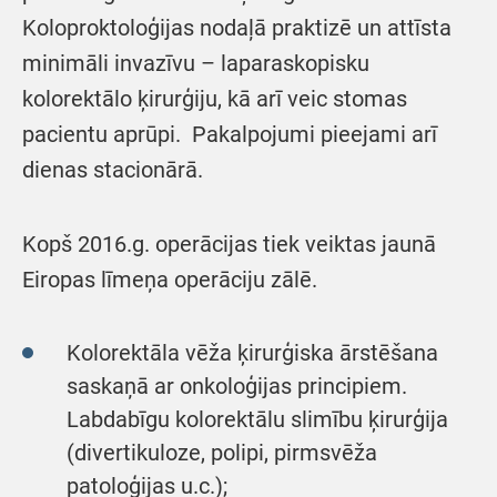
Koloproktoloģijas nodaļā praktizē un attīsta
minimāli invazīvu – laparaskopisku
kolorektālo ķirurģiju, kā arī veic stomas
pacientu aprūpi. Pakalpojumi pieejami arī
dienas stacionārā.
Kopš 2016.g. operācijas tiek veiktas jaunā
Eiropas līmeņa operāciju zālē.
Kolorektāla vēža ķirurģiska ārstēšana
saskaņā ar onkoloģijas principiem.
Labdabīgu kolorektālu slimību ķirurģija
(divertikuloze, polipi, pirmsvēža
patoloģijas u.c.);