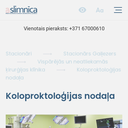
Vienotais pieraksts:
+371 67000610
Stacionāri
Stacionārs Gaiļezers
Vispārējās un neatliekamās
ķirurģijas klīnika
Koloproktoloģijas
nodaļa
Koloproktoloģijas nodaļa