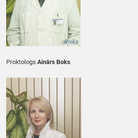
Proktologs
Ainārs Boks