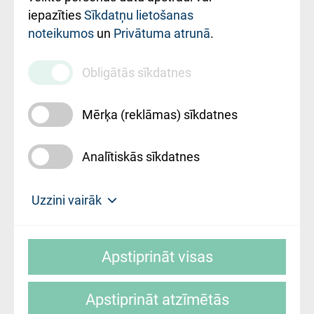
iestādes kods
iepazīties
Sīkdatņu lietošanas
noteikumos
un
Privātuma atrunā
.
010000234
Maksas
Obligātās sīkdatnes
pakalpojumu
cenrādis
Mērķa (reklāmas) sīkdatnes
Analītiskās sīkdatnes
Uz sākumu
Uzzini vairāk
Rīgas Austrumu klīniskā universitātes
© SIA "Rīgas Austrumu klīniskā universitātes
slimnīca, turpmāk – Pārzinis, sīkdatņu
Apstiprināt visas
slimnīca"
izmantošanas politikas mērķis ir sniegt
fiziskajai personai/klientam – informāciju par
Apstiprināt atzīmētās
sīkdatņu izmantošanas nosacījumiem.
Mājas lapas izstrāde: