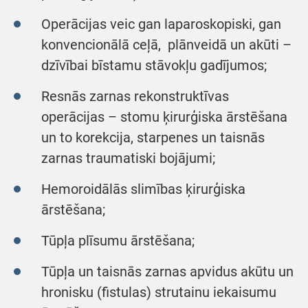
Operācijas veic gan laparoskopiski, gan
konvencionālā ceļā, plānveidā un akūti –
dzīvībai bīstamu stāvokļu gadījumos;
Resnās zarnas rekonstruktīvas
operācijas – stomu ķirurģiska ārstēšana
un to korekcija, starpenes un taisnās
zarnas traumatiski bojājumi;
Hemoroidālās slimības ķirurģiska
ārstēšana;
Tūpļa plīsumu ārstēšana;
Tūpļa un taisnās zarnas apvidus akūtu un
hronisku (fistulas) strutainu iekaisumu