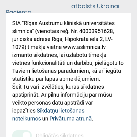
atbalsts Ukrainai
Pacienta
atsauksmju/sūdzību
Підтримка Східної
SIA "Rīgas Austrumu klīniskā universitātes
iesniegšanas
лікарні та співпраця з
slimnīca" (vienotais reģ. Nr. 40003951628,
kārtība
Україною
juridiskā adrese Rīga, Hipokrāta iela 2, LV-
1079) tīmekļa vietnē www.aslimnica.lv
Kā pie mums nokļūt
izmanto sīkdatnes, lai uzlabotu tīmekļa
vietnes funkcionalitāti un darbību, pielāgotu to
Rēķinu apmaksas
Taviem lietošanas paradumiem, kā arī iegūtu
ceļvedis
statistiku par lapas apmeklējumiem.
Šeit Tu vari izvēlēties, kuras sīkdatnes
Rekvizīti un
apstiprināt. Ar pilnu informāciju par mūsu
ārstniecības
veikto personas datu apstrādi var
iestādes kods
iepazīties
Sīkdatņu lietošanas
noteikumos
un
Privātuma atrunā
.
010000234
Maksas
Obligātās sīkdatnes