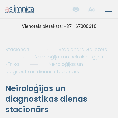
Vienotais pieraksts:
+371 67000610
Stacionāri
Stacionārs Gaiļezers
Neiroloģijas un neiroķirurģijas
klīnika
Neiroloģijas un
diagnostikas dienas stacionārs
Neiroloģijas un
diagnostikas dienas
stacionārs