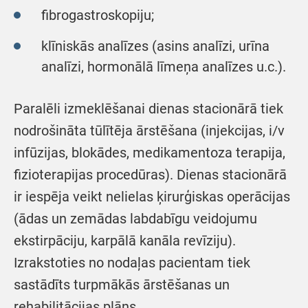
fibrogastroskopiju;
klīniskās analīzes (asins analīzi, urīna
analīzi, hormonālā līmeņa analīzes u.c.).
Paralēli izmeklēšanai dienas stacionārā tiek
nodrošināta tūlītēja ārstēšana (injekcijas, i/v
infūzijas, blokādes, medikamentoza terapija,
fizioterapijas procedūras). Dienas stacionārā
ir iespēja veikt nelielas ķirurģiskas operācijas
(ādas un zemādas labdabīgu veidojumu
ekstirpāciju, karpālā kanāla revīziju).
Izrakstoties no nodaļas pacientam tiek
sastādīts turpmākās ārstēšanas un
rehabilitācijas plāns.