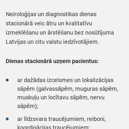
Neiroloģijas un diagnostikas dienas
stacionārā veic ātru un kvalitatīvu
izmeklēšanu un ārstēšanu bez nosūtījuma
Latvijas un citu valstu iedzīvotājiem.
Dienas stacionārā uzņem pacientus:
ar dažādas izcelsmes un lokalizācijas
sāpēm (galvassāpēm, muguras sāpēm,
muskuļu un locītavu sāpēm, nervu
sāpēm);
ar līdzsvara traucējumiem, reiboni,
koordinācijas traucējumiem;