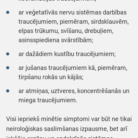
ar veģetatīvās nervu sistēmas darbības
traucējumiem, piemēram, sirdsklauvēm,
elpas trūkumu, svīšanu, drebuļiem,
asinsspiediena svārstībām;
ar dažādiem kustību traucējumiem;
ar jušanas traucējumiem kā, piemēram,
tirpšanu rokās un kājās;
ar atmiņas, uztveres, koncentrēšanās un
miega traucējumiem.
Visi iepriekš minētie simptomi var būt ne tikai
neiroloģiskas saslimšanas izpausme, bet arī