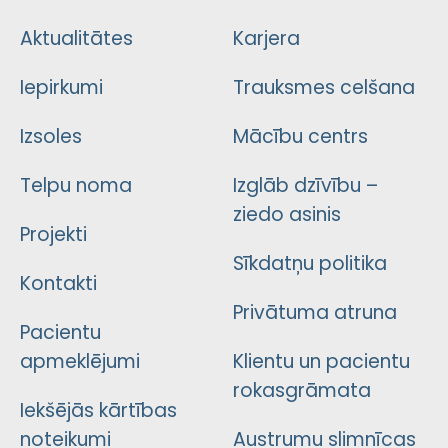
Aktualitātes
Karjera
Iepirkumi
Trauksmes celšana
Izsoles
Mācību centrs
Telpu noma
Izglāb dzīvību –
ziedo asinis
Projekti
Sīkdatņu politika
Kontakti
Privātuma atruna
Pacientu
apmeklējumi
Klientu un pacientu
rokasgrāmata
Iekšējās kārtības
noteikumi
Austrumu slimnīcas