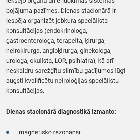
iekšējo orgānu un endokrīnās sistēmas
bojājuma pazīmes. Dienas stacionārā ir
iespēja organizēt jebkura speciālista
konsultācijas (endokrinologa,
gastroenterologa, terapeita, ķirurga,
neiroķirurga, angioķirurga, ginekologa,
urologa, okulista, LOR, psihiatra), kā arī
neskaidru sarežģītu slimību gadījumos lūgt
augsti kvalificētu neiroloģijas speciālistu
konsultācijas.
Dienas stacionārā diagnostikā izmanto:
magnētisko rezonansi;