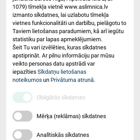
1079) tīmekļa vietnē www.aslimnica.lv
Kā pie mums nokļūt
izmanto sīkdatnes, lai uzlabotu tīmekļa
vietnes funkcionalitāti un darbību, pielāgotu to
Rēķinu apmaksas
Taviem lietošanas paradumiem, kā arī iegūtu
ceļvedis
statistiku par lapas apmeklējumiem.
Šeit Tu vari izvēlēties, kuras sīkdatnes
Rekvizīti un
apstiprināt. Ar pilnu informāciju par mūsu
ārstniecības
veikto personas datu apstrādi var
iestādes kods
iepazīties
Sīkdatņu lietošanas
noteikumos
un
Privātuma atrunā
.
010000234
Maksas
Obligātās sīkdatnes
pakalpojumu
cenrādis
Mērķa (reklāmas) sīkdatnes
Analītiskās sīkdatnes