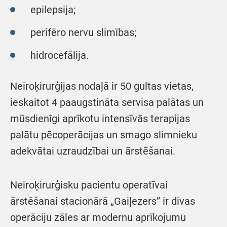
epilepsija;
perifēro nervu slimības;
hidrocefālija.
Neiroķirurģijas nodaļā ir 50 gultas vietas,
ieskaitot 4 paaugstināta servisa palātas un
mūsdienīgi aprīkotu intensīvās terapijas
palātu pēcoperācijas un smago slimnieku
adekvātai uzraudzībai un ārstēšanai.
Neiroķirurģisku pacientu operatīvai
ārstēšanai stacionārā „Gaiļezers” ir divas
operāciju zāles ar modernu aprīkojumu