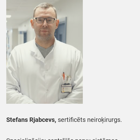
Stefans Rjabcevs,
sertificēts neiroķirurgs.