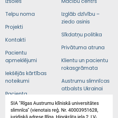
Izsoles
Mācību centrs
Telpu noma
Izglāb dzīvību –
ziedo asinis
Projekti
Sīkdatņu politika
Kontakti
Privātuma atruna
Pacientu
apmeklējumi
Klientu un pacientu
rokasgrāmata
Iekšējās kārtības
noteikumi
Austrumu slimnīcas
atbalsts Ukrainai
Pacienta
atsauksmju/sūdzību
Підтримка Східної
SIA "Rīgas Austrumu klīniskā universitātes
iesniegšanas
лікарні та співпраця з
slimnīca" (vienotais reģ. Nr. 40003951628,
kārtība
Україною
juridiskā adrese Rīga, Hipokrāta iela 2, LV-