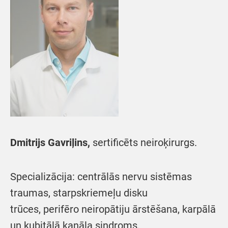
Dmitrijs Gavriļins,
sertificēts neiroķirurgs.
Specializācija: centrālās nervu sistēmas
traumas, starpskriemeļu disku
trūces, perifēro neiropātiju ārstēšana, karpālā
un kubitālā kanāla sindroms,