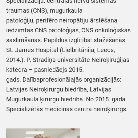
Specializācija: centrālās nervu sistēmas
traumas (CNS), mugurkaula
patoloģiju, perifēro neiropātiju ārstēšana,
iedzimtas CNS patoloģijas, CNS onkoloģiskās
saslimšanas. Papildus izglītība: stažēšanās
St. James Hospital (Lielbritānija, Leeds,
2014.). P. Stradiņa universitāte Neiroķiruģijas
katedra – pasniedāejs 2015.
gads. Dalībaprofesionālajās organizācijās:
Latvijas Neiroķirurgu biedrība, Latvijas
Mugurkaula ķirurgu biedrība. No 2015. gada
Specializētās medicīnas centra neiroķirurgs.