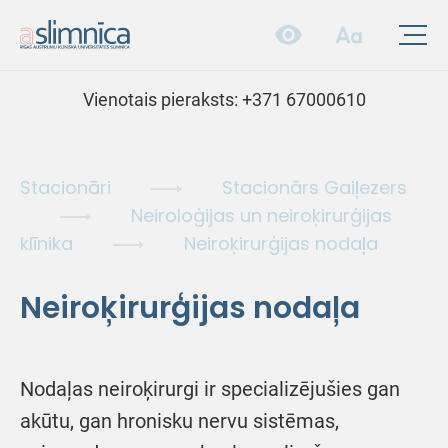
Vienotais pieraksts:
+371 67000610
Stacionāri
Stacionārs Gaiļezers
Neiroloģijas un neiroķirurģijas
klīnika
Neiroķirurģijas nodaļa
Neiroķirurģijas nodaļa
Nodaļas neiroķirurgi ir specializējušies gan
akūtu, gan hronisku nervu sistēmas,