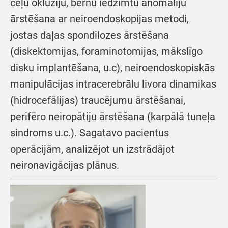
ceļu oklūziju, bērnu iedzimtu anomāliju
ārstēšana ar neiroendoskopijas metodi,
jostas daļas spondilozes ārstēšana
(diskektomijas, foraminotomijas, mākslīgo
disku implantēšana, u.c), neiroendoskopiskās
manipulācijas intracerebrālu livora dinamikas
(hidrocefālijas) traucējumu ārstēšanai,
perifēro neiropātiju ārstēšana (karpālā tuneļa
sindroms u.c.). Sagatavo pacientus
operācijām, analizējot un izstrādājot
neironavigācijas plānus.