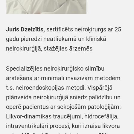
Juris Dzelzītis,
sertificēts neiroķirurgs ar 25
gadu pieredzi neatliekamā un klīniskā
neiroķirurģijā, stažējies ārzemēs
Specializējies neiroķirurģisko slimību
ārstēšanā ar minimāli invazīvām metodēm
t.s. neiroendoskopijas metodi. Vispārējā
plānveida neiroķirurģijā sniedz palīdzību un
operē pacientus ar sekojošām patoloģijām:
Likvor-dinamikas traucējumi, hidrocefālija,
intraventrikulāri procesi, kuri izraisa likvora