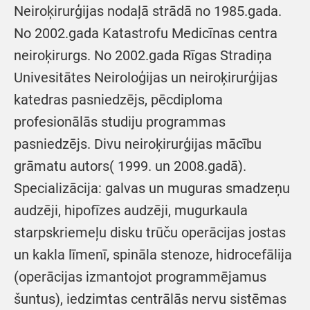
Neiroķirurģijas nodaļā strādā no 1985.gada.
No 2002.gada Katastrofu Medicīnas centra
neiroķirurgs. No 2002.gada Rīgas Stradiņa
Univesitātes Neiroloģijas un neiroķirurģijas
katedras pasniedzējs, pēcdiploma
profesionālās studiju programmas
pasniedzējs. Divu neiroķirurģijas mācību
grāmatu autors( 1999. un 2008.gadā).
Specializācija: galvas un muguras smadzeņu
audzēji, hipofīzes audzēji, mugurkaula
starpskriemeļu disku trūču operācijas jostas
un kakla līmenī, spināla stenoze, hidrocefālija
(operācijas izmantojot programmējamus
šuntus), iedzimtas centrālās nervu sistēmas