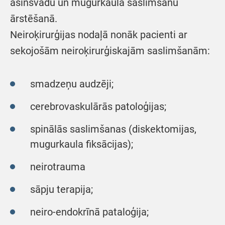
asinsvadu un mugurkaula saslimšanu
ārstēšanā.
Neiroķirurģijas nodaļā nonāk pacienti ar
sekojošām neiroķirurģiskajām saslimšanām:
smadzeņu audzēji;
cerebrovaskulārās patoloģijas;
spinālās saslimšanas (diskektomijas,
mugurkaula fiksācijas);
neirotrauma
sāpju terapija;
neiro-endokrīnā pataloģija;