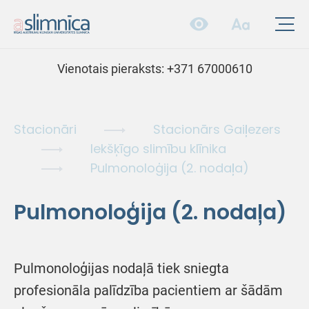
Vienotais pieraksts:
+371 67000610
Stacionāri
Stacionārs Gaiļezers
Iekšķīgo slimību klīnika
Pulmonoloģija (2. nodaļa)
Pulmonoloģija (2. nodaļa)
Pulmonoloģijas nodaļā tiek sniegta
profesionāla palīdzība pacientiem ar šādām