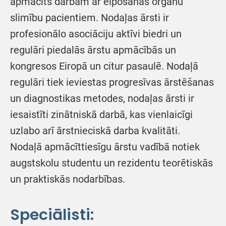
apmācīts darbam ar elpošanas orgānu
slimību pacientiem. Nodaļas ārsti ir
profesionālo asociāciju aktīvi biedri un
regulāri piedalās ārstu apmācībās un
kongresos Eiropā un citur pasaulē. Nodaļā
regulāri tiek ieviestas progresīvas ārstēšanas
un diagnostikas metodes, nodaļas ārsti ir
iesaistīti zinātniskā darbā, kas vienlaicīgi
uzlabo arī ārstnieciskā darba kvalitāti.
Nodaļā apmācīttiesīgu ārstu vadībā notiek
augstskolu studentu un rezidentu teorētiskās
un praktiskās nodarbības.
Speciālisti: