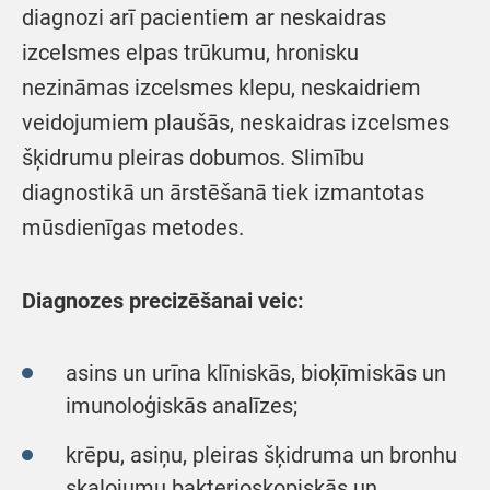
diagnozi arī pacientiem ar neskaidras
izcelsmes elpas trūkumu, hronisku
nezināmas izcelsmes klepu, neskaidriem
veidojumiem plaušās, neskaidras izcelsmes
šķidrumu pleiras dobumos. Slimību
diagnostikā un ārstēšanā tiek izmantotas
mūsdienīgas metodes.
Diagnozes precizēšanai veic:
asins un urīna klīniskās, bioķīmiskās un
imunoloģiskās analīzes;
krēpu, asiņu, pleiras šķidruma un bronhu
skalojumu bakterioskopiskās un