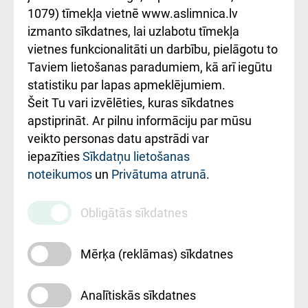
1079) tīmekļa vietnē www.aslimnica.lv
Kā pie mums nokļūt
izmanto sīkdatnes, lai uzlabotu tīmekļa
vietnes funkcionalitāti un darbību, pielāgotu to
Rēķinu apmaksas
Taviem lietošanas paradumiem, kā arī iegūtu
ceļvedis
statistiku par lapas apmeklējumiem.
Šeit Tu vari izvēlēties, kuras sīkdatnes
Rekvizīti un
apstiprināt. Ar pilnu informāciju par mūsu
ārstniecības
veikto personas datu apstrādi var
iestādes kods
iepazīties
Sīkdatņu lietošanas
noteikumos
un
Privātuma atrunā
.
010000234
Maksas
Obligātās sīkdatnes
pakalpojumu
cenrādis
Mērķa (reklāmas) sīkdatnes
Analītiskās sīkdatnes