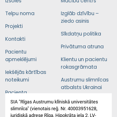
Izsoles
Mācību centrs
Telpu noma
Izglāb dzīvību –
ziedo asinis
Projekti
Sīkdatņu politika
Kontakti
Privātuma atruna
Pacientu
apmeklējumi
Klientu un pacientu
rokasgrāmata
Iekšējās kārtības
noteikumi
Austrumu slimnīcas
atbalsts Ukrainai
Pacienta
atsauksmju/sūdzību
Підтримка Східної
SIA "Rīgas Austrumu klīniskā universitātes
iesniegšanas
лікарні та співпраця з
slimnīca" (vienotais reģ. Nr. 40003951628,
kārtība
Україною
juridiskā adrese Rīga, Hipokrāta iela 2, LV-