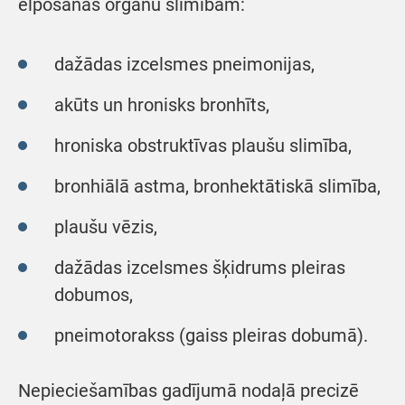
elpošanas orgānu slimībām:
dažādas izcelsmes pneimonijas,
akūts un hronisks bronhīts,
hroniska obstruktīvas plaušu slimība,
bronhiālā astma, bronhektātiskā slimība,
plaušu vēzis,
dažādas izcelsmes šķidrums pleiras
dobumos,
pneimotorakss (gaiss pleiras dobumā).
Nepieciešamības gadījumā nodaļā precizē