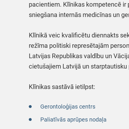
pacientiem. Klīnikas kompetencē ir 
sniegšana internās medicīnas un geri
Klīnikā veic kvalificētu diennakts se
režīma politiski represētajām pers
Latvijas Republikas valdību un Vāci
cietušajiem Latvijā un starptautisku 
Klīnikas sastāvā ietilpst:
Gerontoloģijas centrs
Paliatīvās aprūpes nodaļa