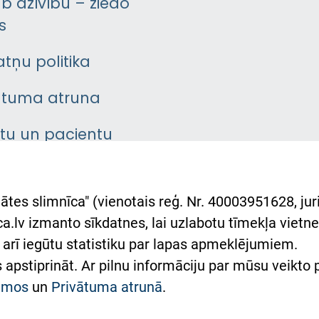
āb dzīvību – ziedo
s
atņu politika
ātuma atruna
ntu un pacientu
asgrāmata
rumu slimnīcas
ātes slimnīca" (vienotais reģ. Nr. 40003951628, juri
lsts Ukrainai
.lv izmanto sīkdatnes, lai uzlabotu tīmekļa vietnes
arī iegūtu statistiku par lapas apmeklējumiem.
римка Східної лікарні
es apstiprināt. Ar pilnu informāciju par mūsu veikto
півпраця з Україною
kumos
un
Privātuma atrunā
.