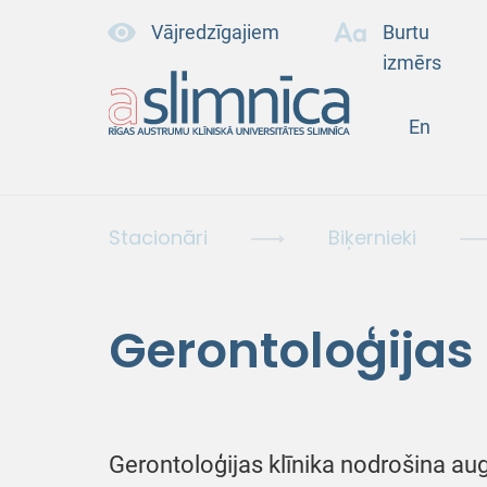
Vājredzīgajiem
Burtu
izmērs
En
Stacionāri
Biķernieki
Gerontoloģijas 
Gerontoloģijas klīnika nodrošina aug