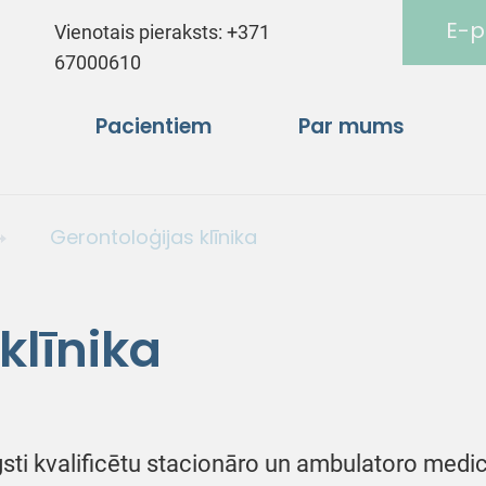
E-p
Vienotais pieraksts:
+371
67000610
Pacientiem
Par mums
Gerontoloģijas klīnika
klīnika
sti kvalificētu stacionāro un ambulatoro medic