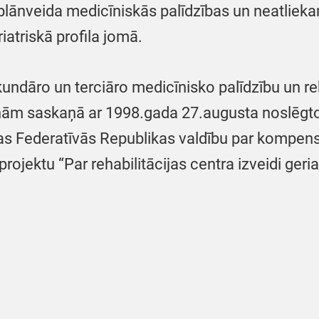
plānveida medicīniskās palīdzības un neatliek
atriskā profila jomā.
kundāro un terciāro medicīnisko palīdzību un re
onām saskaņā ar 1998.gada 27.augusta noslēgt
jas Federatīvās Republikas valdību par kompen
projektu “Par rehabilitācijas centra izveidi geri