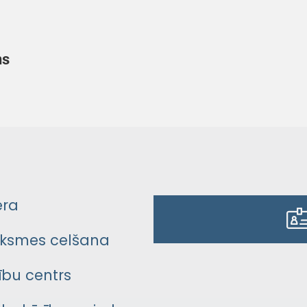
ns
era
ksmes celšana
bu centrs