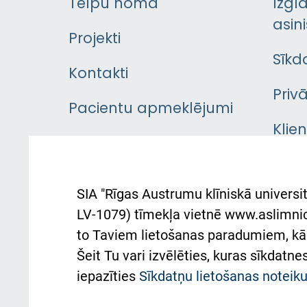
Telpu noma
Izgl
asini
Projekti
Sīkd
Kontakti
Priv
Pacientu apmeklējumi
Klie
Iekšējās kārtības
rok
noteikumi
Aust
SIA "Rīgas Austrumu klīniskā universit
Pacienta
atba
LV-1079) tīmekļa vietnē www.aslimnica
atsauksmju/sūdzību
to Taviem lietošanas paradumiem, kā 
iesniegšanas kārtība
Підт
Šeit Tu vari izvēlēties, kuras sīkdatn
та с
Kā pie mums nokļūt
iepazīties
Sīkdatņu lietošanas notei