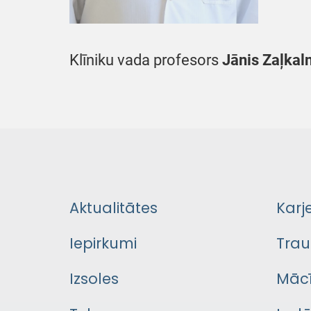
Klīniku vada profesors
Jānis Zaļkal
Aktualitātes
Karj
Iepirkumi
Trau
Izsoles
Mācī