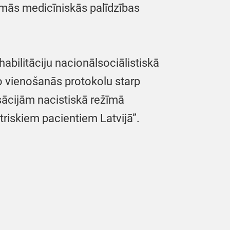
amās medicīniskās palīdzības
habilitāciju nacionālsociālistiskā
o vienošanās protokolu starp
sācijām nacistiskā režīmā
atriskiem pacientiem Latvijā”.