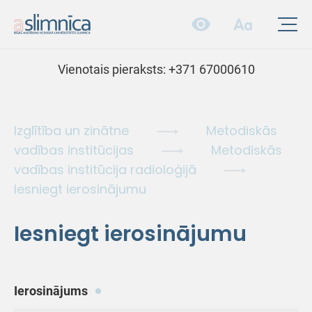
Vienotais pieraksts:
+371 67000610
Izglītība un zinātne
Metodiskās
vadības institūcijas
Metodiskās
vadības institūcija radioloģijā
Iesniegt ierosinājumu
Iesniegt ierosinājumu
Ierosinājums