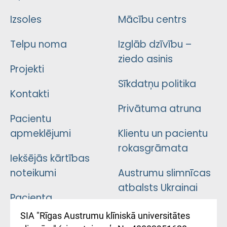
Izsoles
Mācību centrs
Telpu noma
Izglāb dzīvību –
ziedo asinis
Projekti
Sīkdatņu politika
Kontakti
Privātuma atruna
Pacientu
apmeklējumi
Klientu un pacientu
rokasgrāmata
Iekšējās kārtības
noteikumi
Austrumu slimnīcas
atbalsts Ukrainai
Pacienta
atsauksmju/sūdzību
Підтримка Східної
SIA "Rīgas Austrumu klīniskā universitātes