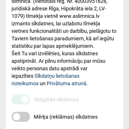
iesniegšanas
лікарні та співпраця з
slimnīca" (vienotais reģ. Nr. 40003951628,
kārtība
Україною
juridiskā adrese Rīga, Hipokrāta iela 2, LV-
1079) tīmekļa vietnē www.aslimnica.lv
Kā pie mums nokļūt
izmanto sīkdatnes, lai uzlabotu tīmekļa
vietnes funkcionalitāti un darbību, pielāgotu to
Rēķinu apmaksas
Taviem lietošanas paradumiem, kā arī iegūtu
ceļvedis
statistiku par lapas apmeklējumiem.
Šeit Tu vari izvēlēties, kuras sīkdatnes
Rekvizīti un
apstiprināt. Ar pilnu informāciju par mūsu
ārstniecības
veikto personas datu apstrādi var
iestādes kods
iepazīties
Sīkdatņu lietošanas
noteikumos
un
Privātuma atrunā
.
010000234
Maksas
Obligātās sīkdatnes
pakalpojumu
cenrādis
Mērķa (reklāmas) sīkdatnes