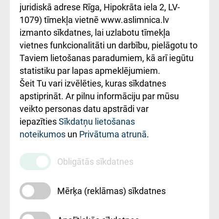
kārtība
Україною
juridiskā adrese Rīga, Hipokrāta iela 2, LV-
1079) tīmekļa vietnē www.aslimnica.lv
Kā pie mums nokļūt
izmanto sīkdatnes, lai uzlabotu tīmekļa
vietnes funkcionalitāti un darbību, pielāgotu to
Rēķinu apmaksas
Taviem lietošanas paradumiem, kā arī iegūtu
ceļvedis
statistiku par lapas apmeklējumiem.
Šeit Tu vari izvēlēties, kuras sīkdatnes
Rekvizīti un
apstiprināt. Ar pilnu informāciju par mūsu
ārstniecības
veikto personas datu apstrādi var
iestādes kods
iepazīties
Sīkdatņu lietošanas
noteikumos
un
Privātuma atrunā
.
010000234
Maksas
Obligātās sīkdatnes
pakalpojumu
cenrādis
Mērķa (reklāmas) sīkdatnes