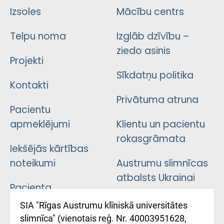
Izsoles
Mācību centrs
Telpu noma
Izglāb dzīvību –
ziedo asinis
Projekti
Sīkdatņu politika
Kontakti
Privātuma atruna
Pacientu
apmeklējumi
Klientu un pacientu
rokasgrāmata
Iekšējās kārtības
noteikumi
Austrumu slimnīcas
atbalsts Ukrainai
Pacienta
atsauksmju/sūdzību
Підтримка Східної
SIA "Rīgas Austrumu klīniskā universitātes
iesniegšanas
лікарні та співпраця з
slimnīca" (vienotais reģ. Nr. 40003951628,