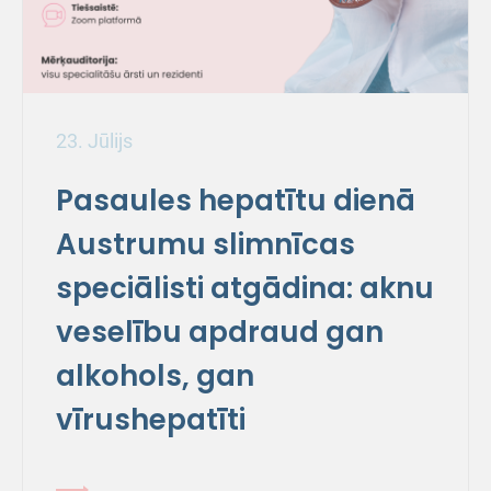
23. Jūlijs
Pasaules hepatītu dienā
Austrumu slimnīcas
speciālisti atgādina: aknu
veselību apdraud gan
alkohols, gan
vīrushepatīti