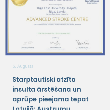
6. Augusts
Starptautiski atzīta
insulta ārstēšana un
aprūpe pieejama tepat
Latvijā: Austrumu