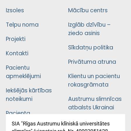
Izsoles
Mācību centrs
Telpu noma
Izglāb dzīvību –
ziedo asinis
Projekti
Sīkdatņu politika
Kontakti
Privātuma atruna
Pacientu
apmeklējumi
Klientu un pacientu
rokasgrāmata
Iekšējās kārtības
noteikumi
Austrumu slimnīcas
atbalsts Ukrainai
Pacienta
atsauksmju/sūdzību
Підтримка Східної
SIA "Rīgas Austrumu klīniskā universitātes
iesniegšanas
лікарні та співпраця з