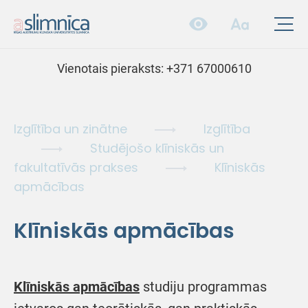
Vienotais pieraksts:
+371 67000610
Izglītība un zinātne
Izglītība
Studējošo klīniskās un
fakultatīvās prakses
Klīniskās
apmācības
Klīniskās apmācības
Klīniskās apmācības
studiju programmas