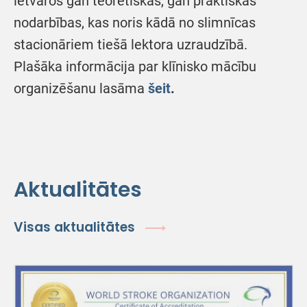
ietvaros gan teorētiskās, gan praktiskās
nodarbības, kas noris kādā no slimnīcas
stacionāriem tiešā lektora uzraudzībā.
Plašāka informācija par klīnisko mācību
organizēšanu lasāma
šeit
.
Aktualitātes
Visas aktualitātes