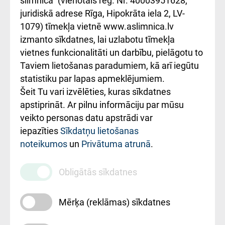
slimnīca" (vienotais reģ. Nr. 40003951628,
kārtība
Україною
juridiskā adrese Rīga, Hipokrāta iela 2, LV-
1079) tīmekļa vietnē www.aslimnica.lv
Kā pie mums nokļūt
izmanto sīkdatnes, lai uzlabotu tīmekļa
vietnes funkcionalitāti un darbību, pielāgotu to
Rēķinu apmaksas
Taviem lietošanas paradumiem, kā arī iegūtu
ceļvedis
statistiku par lapas apmeklējumiem.
Šeit Tu vari izvēlēties, kuras sīkdatnes
Rekvizīti un
apstiprināt. Ar pilnu informāciju par mūsu
ārstniecības
veikto personas datu apstrādi var
iestādes kods
iepazīties
Sīkdatņu lietošanas
noteikumos
un
Privātuma atrunā
.
010000234
Maksas
Obligātās sīkdatnes
pakalpojumu
cenrādis
Mērķa (reklāmas) sīkdatnes