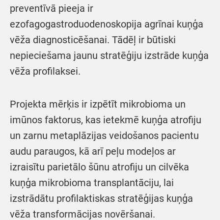
preventīvā pieeja ir
ezofagogastroduodenoskopija agrīnai kuņģa
vēža diagnosticēšanai. Tādēļ ir būtiski
nepieciešama jaunu stratēģiju izstrāde kuņģa
vēža profilaksei.
Projekta mērķis ir izpētīt mikrobioma un
imūnos faktorus, kas ietekmē kuņģa atrofiju
un zarnu metaplāzijas veidošanos pacientu
audu paraugos, kā arī peļu modeļos ar
izraisītu parietālo šūnu atrofiju un cilvēka
kuņģa mikrobioma transplantāciju, lai
izstrādātu profilaktiskas stratēģijas kuņģa
vēža transformācijas novēršanai.