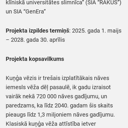
klīniskā universitātes slimnīca” (SIA “RAKUS”)
un SIA “GenEra”
Projekta izpildes termiņš
: 2025. gada 1. maijs
– 2028. gada 30. aprīlis
Projekta kopsavilkums
Kuņģa vēzis ir trešais izplatītākais nāves
iemesls vēža dēļ pasaulē, ik gadu izraisot
vairāk nekā 720 000 nāves gadījumu, un
paredzams, ka līdz 2040. gadam šis skaits
pieaugs līdz 1,3 miljoniem nāves gadījumu.
Klasiskā kuņģa vēža attīstība ietver