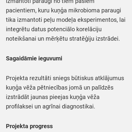
izmantoti paraugi no tiem pašiem
pacientiem, kuru kuņģa mikrobioma paraugi
tika izmantoti peļu modeļa eksperimentos, lai
integrētu datus potenciālo korelāciju
noteikšanai un mērķētu stratēģiju izstrādei.
Sagaidāmie ieguvumi
Projekta rezultāti sniegs būtiskus atklājumus
kuņģa vēža pētniecības jomā un palīdzēs
izstrādāt jaunas pieejas kuņģa vēža
profilaksei un agrīnai diagnostikai.
Projekta progress