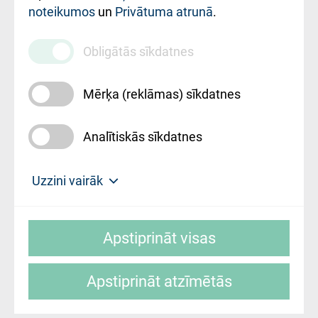
noteikumos
un
Privātuma atrunā
.
010000234
Maksas
Obligātās sīkdatnes
pakalpojumu
cenrādis
Mērķa (reklāmas) sīkdatnes
Analītiskās sīkdatnes
Uz sākumu
Uzzini vairāk
Rīgas Austrumu klīniskā universitātes
© SIA "Rīgas Austrumu klīniskā universitātes
slimnīca, turpmāk – Pārzinis, sīkdatņu
Apstiprināt visas
slimnīca"
izmantošanas politikas mērķis ir sniegt
fiziskajai personai/klientam – informāciju par
Apstiprināt atzīmētās
sīkdatņu izmantošanas nosacījumiem.
Mājas lapas izstrāde: