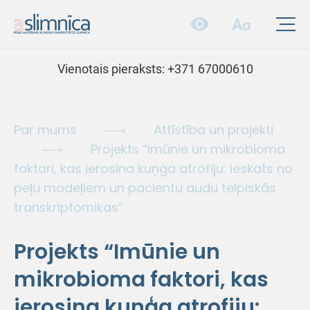
Vienotais pieraksts:
+371 67000610
Par mums
Attīstība un projekti
Projekts “Imūnie un mikrobioma
faktori, kas ierosina kuņģa atrofiju: ieskats no
peļu modeļiem un pacientu audu telpiskās
transkriptomikas”
Projekts “Imūnie un
mikrobioma faktori, kas
ierosina kuņģa atrofiju: