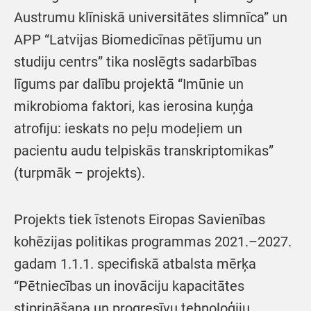
Austrumu klīniskā universitātes slimnīca” un
APP “Latvijas Biomedicīnas pētījumu un
studiju centrs” tika noslēgts sadarbības
līgums par dalību projektā “Imūnie un
mikrobioma faktori, kas ierosina kuņģa
atrofiju: ieskats no peļu modeļiem un
pacientu audu telpiskās transkriptomikas”
(turpmāk – projekts).
Projekts tiek īstenots Eiropas Savienības
kohēzijas politikas programmas 2021.–2027.
gadam 1.1.1. specifiskā atbalsta mērķa
“Pētniecības un inovāciju kapacitātes
stiprināšana un progresīvu tehnoloģiju