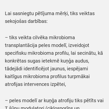
Lai sasniegtu pētījuma mērķi, tiks veiktas
sekojošas darbības:
– tiks veikta cilvēka mikrobioma
transplantācija peles modelī, izveidojot
specifisku mikrobioma profilu, lai secinātu, kā
konkrētas sugas ietekmē kuņģa audus,
tādejādi identificējot jaunus, iespējami
kaitīgus mikrobioma profilus turpmākai
atrofijas intervences izpētei,
– peles modelī ar kuņģa atrofiju tiks pētīts vai
T šūnu modulatori (ciklosporīns un