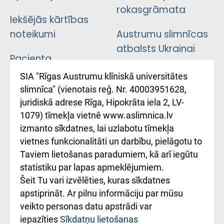
rokasgrāmata
Iekšējās kārtības
noteikumi
Austrumu slimnīcas
atbalsts Ukrainai
Pacienta
atsauksmju/sūdzību
Підтримка Східної
SIA "Rīgas Austrumu klīniskā universitātes
iesniegšanas
лікарні та співпраця з
slimnīca" (vienotais reģ. Nr. 40003951628,
kārtība
Україною
juridiskā adrese Rīga, Hipokrāta iela 2, LV-
1079) tīmekļa vietnē www.aslimnica.lv
Kā pie mums nokļūt
izmanto sīkdatnes, lai uzlabotu tīmekļa
vietnes funkcionalitāti un darbību, pielāgotu to
Rēķinu apmaksas
Taviem lietošanas paradumiem, kā arī iegūtu
ceļvedis
statistiku par lapas apmeklējumiem.
Šeit Tu vari izvēlēties, kuras sīkdatnes
Rekvizīti un
apstiprināt. Ar pilnu informāciju par mūsu
ārstniecības
veikto personas datu apstrādi var
iestādes kods
iepazīties
Sīkdatņu lietošanas