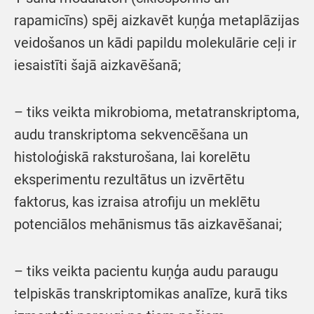
rapamicīns) spēj aizkavēt kuņģa metaplāzijas
veidošanos un kādi papildu molekulārie ceļi ir
iesaistīti šajā aizkavēšanā;
– tiks veikta mikrobioma, metatranskriptoma,
audu transkriptoma sekvencēšana un
histoloģiskā raksturošana, lai korelētu
eksperimentu rezultātus un izvērtētu
faktorus, kas izraisa atrofiju un meklētu
potenciālos mehānismus tās aizkavēšanai;
– tiks veikta pacientu kuņģa audu paraugu
telpiskās transkriptomikas analīze, kurā tiks