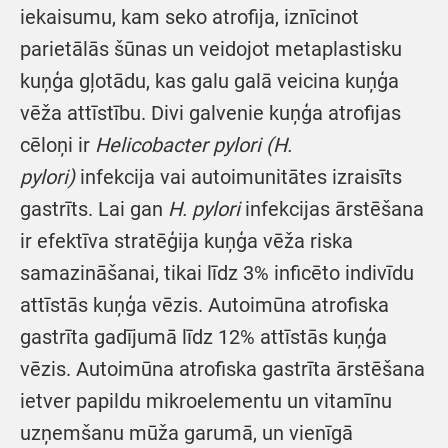
iekaisumu, kam seko atrofija, iznīcinot
parietālās šūnas un veidojot metaplastisku
kuņģa gļotādu, kas galu galā veicina kuņģa
vēža attīstību. Divi galvenie kuņģa atrofijas
cēloņi ir
Helicobacter pylori (H.
pylori)
infekcija vai autoimunitātes izraisīts
gastrīts. Lai gan
H. pylori
infekcijas ārstēšana
ir efektīva stratēģija kuņģa vēža riska
samazināšanai, tikai līdz 3% inficēto indivīdu
attīstās kuņģa vēzis. Autoimūna atrofiska
gastrīta gadījumā līdz 12% attīstās kuņģa
vēzis. Autoimūna atrofiska gastrīta ārstēšana
ietver papildu mikroelementu un vitamīnu
uzņemšanu mūža garumā, un vienīgā