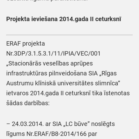
Projekta ieviešana 2014.gada II ceturksnī
ERAF projekta
Nr.3DP/3.1.5.3.1/11/IPIA/VEC/001
„Stacionārās veselības aprūpes
infrastruktūras pilnveidošana SIA „Rīgas
Austrumu klīniskā universitātes slimnīca”
ietvaros 2014.gada II ceturksnī tika īstenotas
šādas darbības:
– 24.03.2014. ar SIA „LC būve” noslēgts
līgums Nr.ERAF/B8-2014/166 par