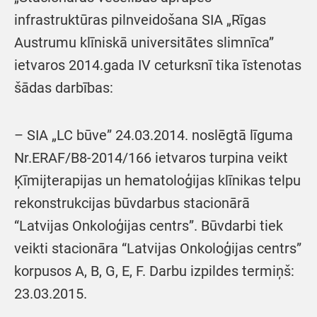
infrastruktūras pilnveidošana SIA „Rīgas
Austrumu klīniskā universitātes slimnīca”
ietvaros 2014.gada IV ceturksnī tika īstenotas
šādas darbības:
– SIA „LC būve” 24.03.2014. noslēgtā līguma
Nr.ERAF/B8-2014/166 ietvaros turpina veikt
Ķīmijterapijas un hematoloģijas klīnikas telpu
rekonstrukcijas būvdarbus stacionārā
“Latvijas Onkoloģijas centrs”. Būvdarbi tiek
veikti stacionāra “Latvijas Onkoloģijas centrs”
korpusos A, B, G, E, F. Darbu izpildes termiņš:
23.03.2015.