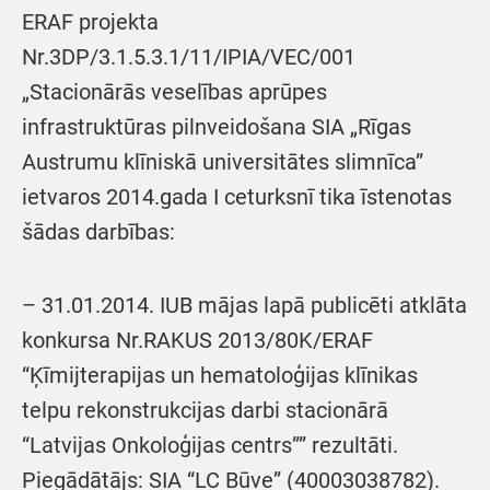
ERAF projekta
Nr.3DP/3.1.5.3.1/11/IPIA/VEC/001
„Stacionārās veselības aprūpes
infrastruktūras pilnveidošana SIA „Rīgas
Austrumu klīniskā universitātes slimnīca”
ietvaros 2014.gada I ceturksnī tika īstenotas
šādas darbības:
– 31.01.2014. IUB mājas lapā publicēti atklāta
konkursa Nr.RAKUS 2013/80K/ERAF
“Ķīmijterapijas un hematoloģijas klīnikas
telpu rekonstrukcijas darbi stacionārā
“Latvijas Onkoloģijas centrs”” rezultāti.
Piegādātājs: SIA “LC Būve” (40003038782).