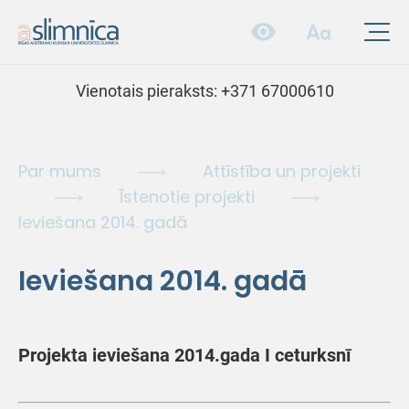
Vienotais pieraksts:
+371 67000610
Par mums
Attīstība un projekti
Īstenotie projekti
Ieviešana 2014. gadā
Ieviešana 2014. gadā
Projekta ieviešana 2014.gada I ceturksnī