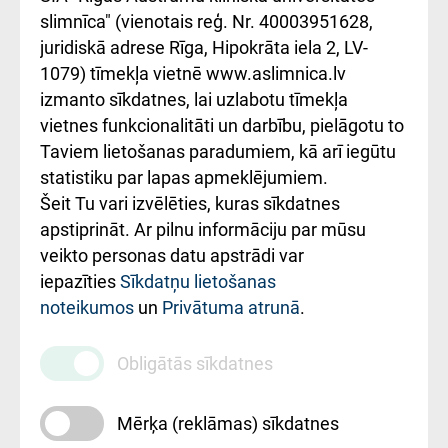
iesniegšanas
лікарні та співпраця з
slimnīca" (vienotais reģ. Nr. 40003951628,
kārtība
Україною
juridiskā adrese Rīga, Hipokrāta iela 2, LV-
1079) tīmekļa vietnē www.aslimnica.lv
Kā pie mums nokļūt
izmanto sīkdatnes, lai uzlabotu tīmekļa
vietnes funkcionalitāti un darbību, pielāgotu to
Rēķinu apmaksas
Taviem lietošanas paradumiem, kā arī iegūtu
ceļvedis
statistiku par lapas apmeklējumiem.
Šeit Tu vari izvēlēties, kuras sīkdatnes
Rekvizīti un
apstiprināt. Ar pilnu informāciju par mūsu
ārstniecības
veikto personas datu apstrādi var
iestādes kods
iepazīties
Sīkdatņu lietošanas
noteikumos
un
Privātuma atrunā
.
010000234
Maksas
Obligātās sīkdatnes
pakalpojumu
cenrādis
Mērķa (reklāmas) sīkdatnes