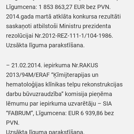
Līgumcena: 1 853 863,27 EUR bez PVN.
2014.gada martā atklāta konkursa rezultāti
saskaņoti atbilstoši Ministru prezidenta
rezolūcijai Nr.2012-REZ-111-1/104-1986.
Uzsākta līguma parakstīšana.
– 21.02.2014. iepirkuma Nr.RAKUS
2013/94M/ERAF “Ķīmijterapijas un
hematoloģijas klīnikas telpu rekonstrukcijas
darbu būvuzraudzība” komisija pieņēma
lēmumu par iepirkuma uzvarētāju – SIA
“FABRUM”, Līgumcena: EUR 6 939,86 bez
PVN.
Uzsākta līguma parakstīšana.