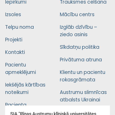
Iepirkumi
Trauksmes celšana
Izsoles
Mācību centrs
Telpu noma
Izglāb dzīvību –
ziedo asinis
Projekti
Sīkdatņu politika
Kontakti
Privātuma atruna
Pacientu
apmeklējumi
Klientu un pacientu
rokasgrāmata
Iekšējās kārtības
noteikumi
Austrumu slimnīcas
atbalsts Ukrainai
Pacienta
atsauksmju/sūdzību
Підтримка Східної
SIA "Rīgas Austrumu klīniskā universitātes