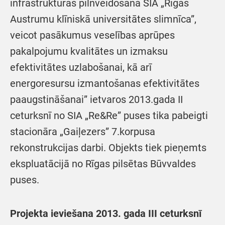
infrastruktūras pilnveidošana SIA „Rīgas
Austrumu klīniskā universitātes slimnīca”,
veicot pasākumus veselības aprūpes
pakalpojumu kvalitātes un izmaksu
efektivitātes uzlabošanai, kā arī
energoresursu izmantošanas efektivitātes
paaugstināšanai” ietvaros 2013.gada II
ceturksnī no SIA „Re&Re” puses tika pabeigti
stacionāra „Gaiļezers” 7.korpusa
rekonstrukcijas darbi. Objekts tiek pieņemts
ekspluatācijā no Rīgas pilsētas Būvvaldes
puses.
Projekta ieviešana 2013. gada III ceturksnī