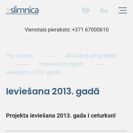
Vienotais pieraksts:
+371 67000610
Par mums
Attīstība un projekti
Īstenotie projekti
Ieviešana 2013. gadā
Ieviešana 2013. gadā
Projekta ieviešana 2013. gada I ceturksnī