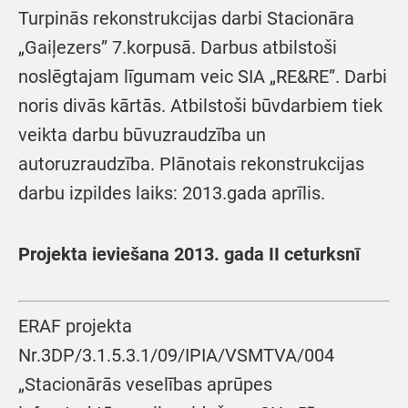
Turpinās rekonstrukcijas darbi Stacionāra
„Gaiļezers” 7.korpusā. Darbus atbilstoši
noslēgtajam līgumam veic SIA „RE&RE”. Darbi
noris divās kārtās. Atbilstoši būvdarbiem tiek
veikta darbu būvuzraudzība un
autoruzraudzība. Plānotais rekonstrukcijas
darbu izpildes laiks: 2013.gada aprīlis.
Projekta ieviešana 2013. gada II ceturksnī
ERAF projekta
Nr.3DP/3.1.5.3.1/09/IPIA/VSMTVA/004
„Stacionārās veselības aprūpes