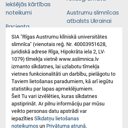
Iekšējās kārtības
noteikumi
Austrumu slimnīcas
atbalsts Ukrainai
Pacienta
atsauksmju/sūdzību
Підтримка Східної
SIA "Rīgas Austrumu klīniskā universitātes
iesniegšanas
лікарні та співпраця з
slimnīca" (vienotais reģ. Nr. 40003951628,
kārtība
Україною
juridiskā adrese Rīga, Hipokrāta iela 2, LV-
1079) tīmekļa vietnē www.aslimnica.lv
Kā pie mums nokļūt
izmanto sīkdatnes, lai uzlabotu tīmekļa
vietnes funkcionalitāti un darbību, pielāgotu to
Rēķinu apmaksas
Taviem lietošanas paradumiem, kā arī iegūtu
ceļvedis
statistiku par lapas apmeklējumiem.
Šeit Tu vari izvēlēties, kuras sīkdatnes
Rekvizīti un
apstiprināt. Ar pilnu informāciju par mūsu
ārstniecības
veikto personas datu apstrādi var
iestādes kods
iepazīties
Sīkdatņu lietošanas
noteikumos
un
Privātuma atrunā
.
010000234