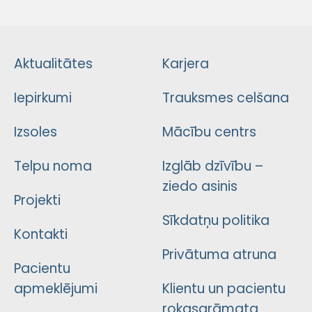
Aktualitātes
Karjera
Iepirkumi
Trauksmes celšana
Izsoles
Mācību centrs
Telpu noma
Izglāb dzīvību –
ziedo asinis
Projekti
Sīkdatņu politika
Kontakti
Privātuma atruna
Pacientu
apmeklējumi
Klientu un pacientu
rokasgrāmata