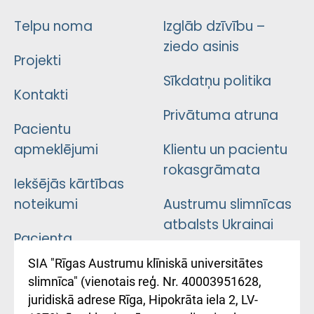
Telpu noma
Izglāb dzīvību –
ziedo asinis
Projekti
Sīkdatņu politika
Kontakti
Privātuma atruna
Pacientu
apmeklējumi
Klientu un pacientu
rokasgrāmata
Iekšējās kārtības
noteikumi
Austrumu slimnīcas
atbalsts Ukrainai
Pacienta
atsauksmju/sūdzību
Підтримка Східної
SIA "Rīgas Austrumu klīniskā universitātes
iesniegšanas
лікарні та співпраця з
slimnīca" (vienotais reģ. Nr. 40003951628,
kārtība
Україною
juridiskā adrese Rīga, Hipokrāta iela 2, LV-