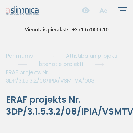
Vienotais pieraksts:
+371 67000610
Par mums
Attīstība un projekti
Īstenotie projekti
ERAF projekts Nr.
3DP/3.1.5.3.2/08/IPIA/VSMTVA/003
ERAF projekts Nr.
3DP/3.1.5.3.2/08/IPIA/VSMT