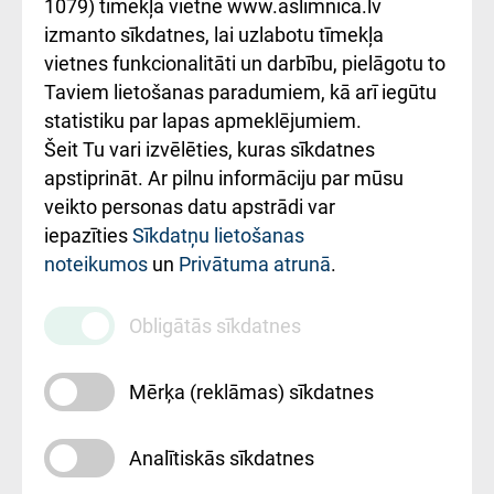
1079) tīmekļa vietnē www.aslimnica.lv
Kā pie mums nokļūt
izmanto sīkdatnes, lai uzlabotu tīmekļa
vietnes funkcionalitāti un darbību, pielāgotu to
Rēķinu apmaksas
Taviem lietošanas paradumiem, kā arī iegūtu
ceļvedis
statistiku par lapas apmeklējumiem.
Šeit Tu vari izvēlēties, kuras sīkdatnes
Rekvizīti un
apstiprināt. Ar pilnu informāciju par mūsu
ārstniecības
veikto personas datu apstrādi var
iestādes kods
iepazīties
Sīkdatņu lietošanas
noteikumos
un
Privātuma atrunā
.
010000234
Maksas
Obligātās sīkdatnes
pakalpojumu
cenrādis
Mērķa (reklāmas) sīkdatnes
Analītiskās sīkdatnes
Uz sākumu