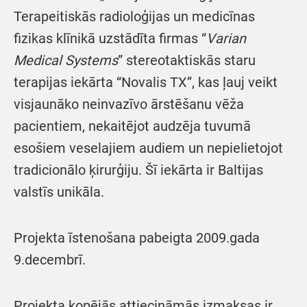
Terapeitiskās radioloģijas un medicīnas
fizikas klīnikā uzstādīta firmas “
Varian
Medical Systems
” stereotaktiskās staru
terapijas iekārta “Novalis TX”, kas ļauj veikt
visjaunāko neinvazīvo ārstēšanu vēža
pacientiem, nekaitējot audzēja tuvumā
esošiem veselajiem audiem un nepielietojot
tradicionālo ķirurģiju. Šī iekārta ir Baltijas
valstīs unikāla.
Projekta īstenošana pabeigta 2009.gada
9.decembrī.
Projekta kopējās attiecināmās izmaksas ir