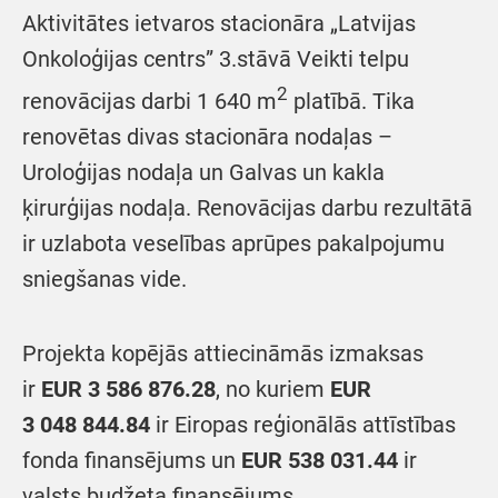
Aktivitātes ietvaros stacionāra „Latvijas
Onkoloģijas centrs” 3.stāvā Veikti telpu
2
renovācijas darbi 1 640 m
platībā. Tika
renovētas divas stacionāra nodaļas –
Uroloģijas nodaļa un Galvas un kakla
ķirurģijas nodaļa. Renovācijas darbu rezultātā
ir uzlabota veselības aprūpes pakalpojumu
sniegšanas vide.
Projekta kopējās attiecināmās izmaksas
ir
EUR
3 586 876.28
, no kuriem
EUR
3 048 844.84
ir Eiropas reģionālās attīstības
fonda finansējums un
EUR 538 031.44
ir
valsts budžeta finansējums.