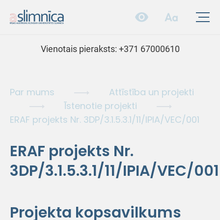
Vienotais pieraksts:
+371 67000610
Par mums
Attīstība un projekti
Īstenotie projekti
ERAF projekts Nr. 3DP/3.1.5.3.1/11/IPIA/VEC/001
ERAF projekts Nr.
3DP/3.1.5.3.1/11/IPIA/VEC/001
Projekta kopsavilkums