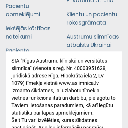
Privātuma atruna
Pacientu
apmeklējumi
Klientu un pacientu
rokasgrāmata
Iekšējās kārtības
noteikumi
Austrumu slimnīcas
atbalsts Ukrainai
Pacienta
atsauksmju/sūdzību
Підтримка Східної
SIA "Rīgas Austrumu klīniskā universitātes
iesniegšanas
лікарні та співпраця з
slimnīca" (vienotais reģ. Nr. 40003951628,
kārtība
Україною
juridiskā adrese Rīga, Hipokrāta iela 2, LV-
1079) tīmekļa vietnē www.aslimnica.lv
Kā pie mums nokļūt
izmanto sīkdatnes, lai uzlabotu tīmekļa
vietnes funkcionalitāti un darbību, pielāgotu to
Rēķinu apmaksas
Taviem lietošanas paradumiem, kā arī iegūtu
ceļvedis
statistiku par lapas apmeklējumiem.
Šeit Tu vari izvēlēties, kuras sīkdatnes
Rekvizīti un
apstiprināt. Ar pilnu informāciju par mūsu