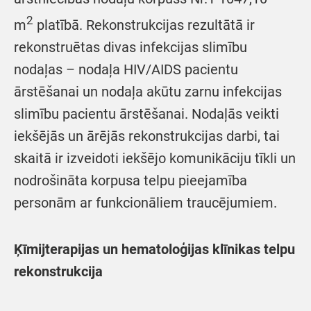
2
m
platībā. Rekonstrukcijas rezultātā ir
rekonstruētas divas infekcijas slimību
nodaļas – nodaļa HIV/AIDS pacientu
ārstēšanai un nodaļa akūtu zarnu infekcijas
slimību pacientu ārstēšanai. Nodaļās veikti
iekšējās un ārējās rekonstrukcijas darbi, tai
skaitā ir izveidoti iekšējo komunikāciju tīkli un
nodrošināta korpusa telpu pieejamība
personām ar funkcionāliem traucējumiem.
Ķīmijterapijas un hematoloģijas klīnika
s telpu
rekonstrukcija