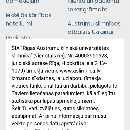
apmeklējumi
Klientu un pacientu
rokasgrāmata
Iekšējās kārtības
noteikumi
Austrumu slimnīcas
atbalsts Ukrainai
Pacienta
atsauksmju/sūdzību
Підтримка Східної
SIA "Rīgas Austrumu klīniskā universitātes
iesniegšanas
лікарні та співпраця з
slimnīca" (vienotais reģ. Nr. 40003951628,
kārtība
Україною
juridiskā adrese Rīga, Hipokrāta iela 2, LV-
1079) tīmekļa vietnē www.aslimnica.lv
Kā pie mums nokļūt
izmanto sīkdatnes, lai uzlabotu tīmekļa
vietnes funkcionalitāti un darbību, pielāgotu to
Rēķinu apmaksas
Taviem lietošanas paradumiem, kā arī iegūtu
ceļvedis
statistiku par lapas apmeklējumiem.
Šeit Tu vari izvēlēties, kuras sīkdatnes
Rekvizīti un
apstiprināt. Ar pilnu informāciju par mūsu
ārstniecības
veikto personas datu apstrādi var