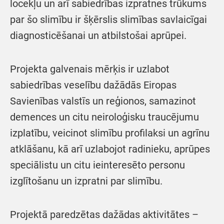
locekļu un arī sabiedrības izpratnes trūkums
par šo slimību ir šķērslis slimības savlaicīgai
diagnosticēšanai un atbilstošai aprūpei.
Projekta galvenais mērķis ir uzlabot
sabiedrības veselību dažādās Eiropas
Savienības valstīs un reģionos, samazinot
demences un citu neiroloģisku traucējumu
izplatību, veicinot slimību profilaksi un agrīnu
atklāšanu, kā arī uzlabojot radinieku, aprūpes
speciālistu un citu ieinteresēto personu
izglītošanu un izpratni par slimību.
Projektā paredzētas dažādas aktivitātes –