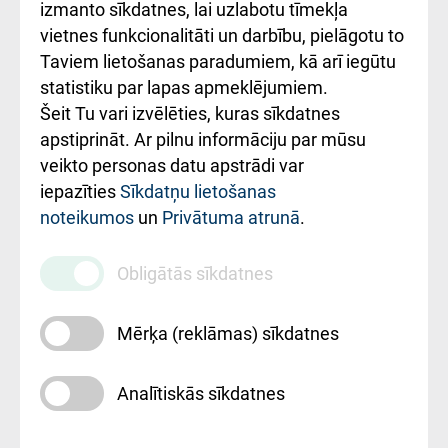
Kā pie mums nokļūt
izmanto sīkdatnes, lai uzlabotu tīmekļa
vietnes funkcionalitāti un darbību, pielāgotu to
Rēķinu apmaksas
Taviem lietošanas paradumiem, kā arī iegūtu
ceļvedis
statistiku par lapas apmeklējumiem.
Šeit Tu vari izvēlēties, kuras sīkdatnes
Rekvizīti un
apstiprināt. Ar pilnu informāciju par mūsu
ārstniecības
veikto personas datu apstrādi var
iestādes kods
iepazīties
Sīkdatņu lietošanas
noteikumos
un
Privātuma atrunā
.
010000234
Maksas
Obligātās sīkdatnes
pakalpojumu
cenrādis
Mērķa (reklāmas) sīkdatnes
Analītiskās sīkdatnes
Uz sākumu