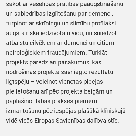
sākot ar veselības pratības paaugstināšanu
un sabiedrības izglītošanu par demenci,
turpinot ar skrīningu un slimību profilaksi
augsta riska iedzīvotāju vidū, un sniedzot
atbalstu cilvēkiem ar demenci un citiem
neiroloģiskiem traucējumiem. Turklāt
projekts paredz arī pasākumus, kas
nodrošinās projektā sasniegto rezultātu
ilgtspēju – veicinot vienotas pieejas
pielietošanu arī pēc projekta beigām un
paplašinot labās prakses piemēru
izmantošanu pēc iespējas plašākā klīniskajā
vidē visās Eiropas Savienības dalībvalstīs.