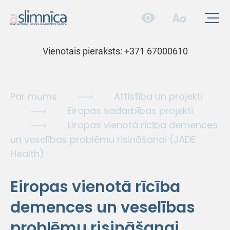
Vienotais pieraksts:
+371 67000610
Par mums
Attīstība un projekti
Eiropas sadarbības projekti
Eiropas vienotā rīcība demences
un veselības problēmu risināšanai (JADE
Health)
Eiropas vienotā rīcība
demences un veselības
problēmu risināšanai