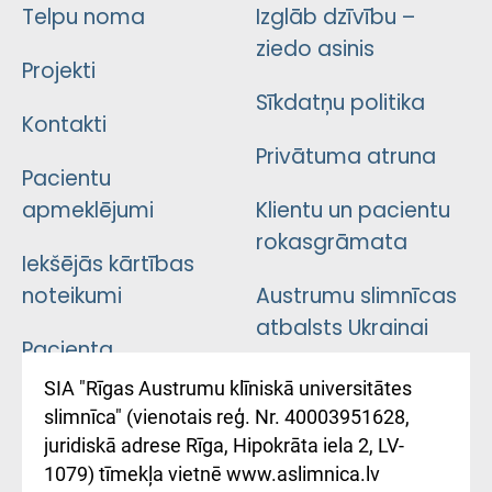
Telpu noma
Izglāb dzīvību –
ziedo asinis
Projekti
Sīkdatņu politika
Kontakti
Privātuma atruna
Pacientu
apmeklējumi
Klientu un pacientu
rokasgrāmata
Iekšējās kārtības
noteikumi
Austrumu slimnīcas
atbalsts Ukrainai
Pacienta
atsauksmju/sūdzību
Підтримка Східної
SIA "Rīgas Austrumu klīniskā universitātes
iesniegšanas
лікарні та співпраця з
slimnīca" (vienotais reģ. Nr. 40003951628,
kārtība
Україною
juridiskā adrese Rīga, Hipokrāta iela 2, LV-
1079) tīmekļa vietnē www.aslimnica.lv