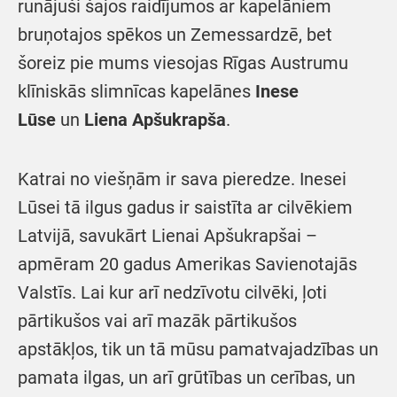
runājuši šajos raidījumos ar kapelāniem
bruņotajos spēkos un Zemessardzē, bet
šoreiz pie mums viesojas Rīgas Austrumu
klīniskās slimnīcas kapelānes
Inese
Lūse
un
Liena Apšukrapša
.
Katrai no viešņām ir sava pieredze. Inesei
Lūsei tā ilgus gadus ir saistīta ar cilvēkiem
Latvijā, savukārt Lienai Apšukrapšai –
apmēram 20 gadus Amerikas Savienotajās
Valstīs. Lai kur arī nedzīvotu cilvēki, ļoti
pārtikušos vai arī mazāk pārtikušos
apstākļos, tik un tā mūsu pamatvajadzības un
pamata ilgas, un arī grūtības un cerības, un