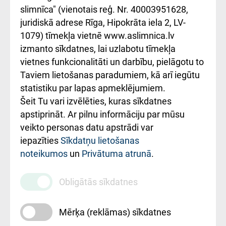
iesniegšanas
лікарні та співпраця з
slimnīca" (vienotais reģ. Nr. 40003951628,
kārtība
Україною
juridiskā adrese Rīga, Hipokrāta iela 2, LV-
1079) tīmekļa vietnē www.aslimnica.lv
Kā pie mums nokļūt
izmanto sīkdatnes, lai uzlabotu tīmekļa
vietnes funkcionalitāti un darbību, pielāgotu to
Rēķinu apmaksas
Taviem lietošanas paradumiem, kā arī iegūtu
ceļvedis
statistiku par lapas apmeklējumiem.
Šeit Tu vari izvēlēties, kuras sīkdatnes
Rekvizīti un
apstiprināt. Ar pilnu informāciju par mūsu
ārstniecības
veikto personas datu apstrādi var
iestādes kods
iepazīties
Sīkdatņu lietošanas
noteikumos
un
Privātuma atrunā
.
010000234
Maksas
Obligātās sīkdatnes
pakalpojumu
cenrādis
Mērķa (reklāmas) sīkdatnes