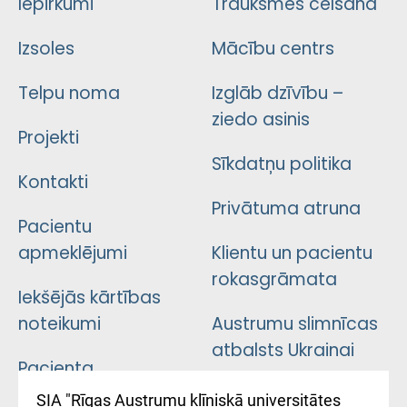
Iepirkumi
Trauksmes celšana
Izsoles
Mācību centrs
Telpu noma
Izglāb dzīvību –
ziedo asinis
Projekti
Sīkdatņu politika
Kontakti
Privātuma atruna
Pacientu
apmeklējumi
Klientu un pacientu
rokasgrāmata
Iekšējās kārtības
noteikumi
Austrumu slimnīcas
atbalsts Ukrainai
Pacienta
atsauksmju/sūdzību
Підтримка Східної
SIA "Rīgas Austrumu klīniskā universitātes