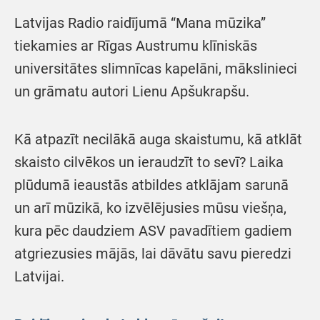
Latvijas Radio raidījumā “Mana mūzika”
tiekamies ar Rīgas Austrumu klīniskās
universitātes slimnīcas kapelāni, mākslinieci
un grāmatu autori Lienu Apšukrapšu.
Kā atpazīt necilākā auga skaistumu, kā atklāt
skaisto cilvēkos un ieraudzīt to sevī? Laika
plūdumā ieaustās atbildes atklājam sarunā
un arī mūzikā, ko izvēlējusies mūsu viešņa,
kura pēc daudziem ASV pavadītiem gadiem
atgriezusies mājās, lai dāvātu savu pieredzi
Latvijai.