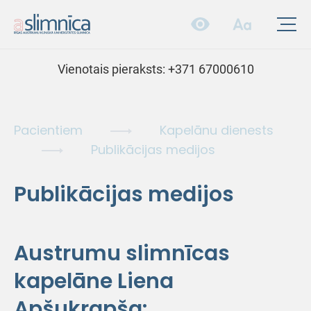
Vienotais pieraksts:
+371 67000610
Pacientiem
Kapelānu dienests
Publikācijas medijos
Publikācijas medijos
Austrumu slimnīcas
kapelāne Liena
Apšukrapša: