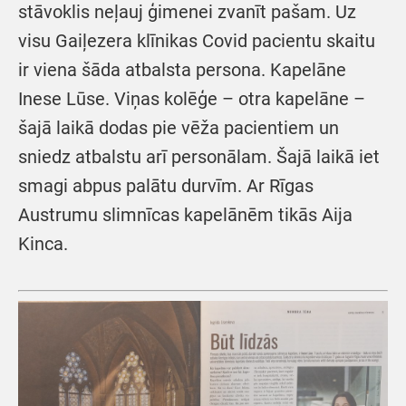
stāvoklis neļauj ģimenei zvanīt pašam. Uz
visu Gaiļezera klīnikas Covid pacientu skaitu
ir viena šāda atbalsta persona. Kapelāne
Inese Lūse. Viņas kolēģe – otra kapelāne –
šajā laikā dodas pie vēža pacientiem un
sniedz atbalstu arī personālam. Šajā laikā iet
smagi abpus palātu durvīm. Ar Rīgas
Austrumu slimnīcas kapelānēm tikās Aija
Kinca.