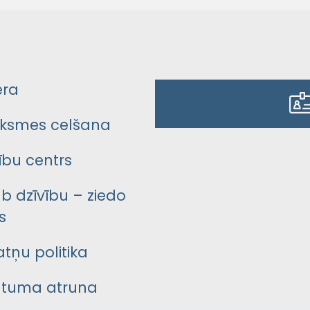
era
ksmes celšana
bu centrs
āb dzīvību – ziedo
s
atņu politika
ātuma atruna