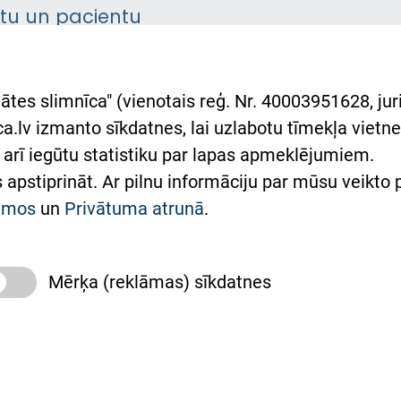
ntu un pacientu
asgrāmata
rumu slimnīcas
ātes slimnīca" (vienotais reģ. Nr. 40003951628, juri
lsts Ukrainai
.lv izmanto sīkdatnes, lai uzlabotu tīmekļa vietnes
arī iegūtu statistiku par lapas apmeklējumiem.
римка Східної лікарні
es apstiprināt. Ar pilnu informāciju par mūsu veikto
півпраця з Україною
kumos
un
Privātuma atrunā
.
Mērķa (reklāmas) sīkdatnes