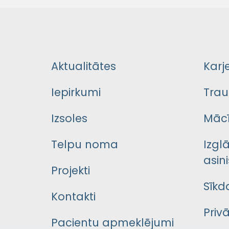
Aktualitātes
Karj
Iepirkumi
Trau
Izsoles
Mācī
Telpu noma
Izgl
asini
Projekti
Sīkd
Kontakti
Priv
Pacientu apmeklējumi