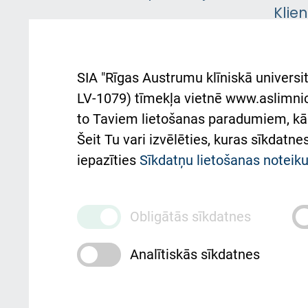
Klie
Iekšējās kārtības
rok
noteikumi
Aust
SIA "Rīgas Austrumu klīniskā universit
Pacienta
atba
LV-1079) tīmekļa vietnē www.aslimnica
atsauksmju/sūdzību
to Taviem lietošanas paradumiem, kā 
iesniegšanas kārtība
Підт
Šeit Tu vari izvēlēties, kuras sīkdatn
та с
Kā pie mums nokļūt
iepazīties
Sīkdatņu lietošanas notei
Rēķinu apmaksas
ceļvedis
Obligātās sīkdatnes
Rekvizīti un ārstniecības
Analītiskās sīkdatnes
iestādes kods 010000234