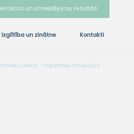
ieraksts un izmeklējumu rezultāti
Izglītība un zinātne
Kontakti
limnieku diena – kapelānes Inese Lūse