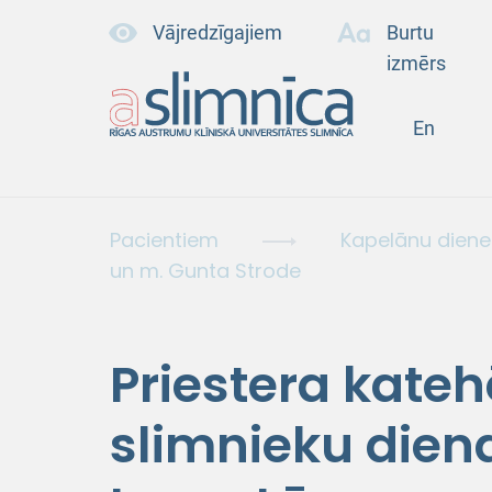
Vājredzīgajiem
Burtu
izmērs
En
Pacientiem
Kapelānu diene
un m. Gunta Strode
Priestera kate
slimnieku dien