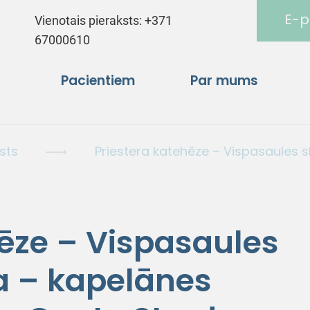
E-p
Vienotais pieraksts:
+371
67000610
Pacientiem
Par mums
sts
Priestera katehēze – Vispasaules s
hēze – Vispasaules
a – kapelānes