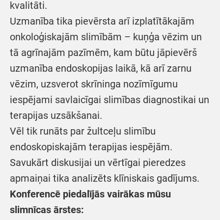
kvalitāti.
Uzmanība tika pievērsta arī izplatītākajām
onkoloģiskajām slimībām – kuņģa vēzim un
tā agrīnajām pazīmēm, kam būtu jāpievērš
uzmanība endoskopijas laikā, kā arī zarnu
vēzim, uzsverot skrīninga nozīmīgumu
iespējami savlaicīgai slimības diagnostikai un
terapijas uzsākšanai.
Vēl tik runāts par žultceļu slimību
endoskopiskajām terapijas iespējām.
Savukārt diskusijai un vērtīgai pieredzes
apmaiņai tika analizēts klīniskais gadījums.
Konferencē piedalījās vairākas mūsu
slimnīcas ārstes: