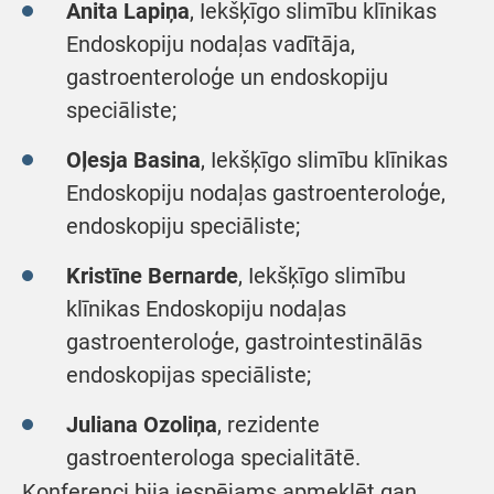
Anita Lapiņa
, Iekšķīgo slimību klīnikas
Endoskopiju nodaļas vadītāja,
gastroenteroloģe un endoskopiju
speciāliste;
Oļesja Basina
, Iekšķīgo slimību klīnikas
Endoskopiju nodaļas gastroenteroloģe,
endoskopiju speciāliste;
Kristīne Bernarde
, Iekšķīgo slimību
klīnikas Endoskopiju nodaļas
gastroenteroloģe, gastrointestinālās
endoskopijas speciāliste;
Juliana Ozoliņa
, rezidente
gastroenterologa specialitātē.
Konferenci bija iespējams apmeklēt gan