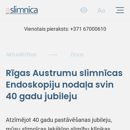
Vienotais pieraksts:
+371 67000610
Aktualitātes
Ziņas
Rīgas Austrumu slimnīcas
Endoskopiju nodaļa svin
40 gadu jubileju
Atzīmējot 40 gadu pastāvēšanas jubileju,
mūsu slimnīcas Iekšķīgo slimību klīnikas