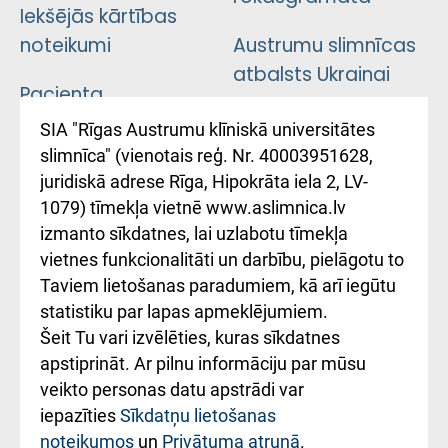
Iekšējās kārtības
noteikumi
Austrumu slimnīcas
atbalsts Ukrainai
Pacienta
atsauksmju/sūdzību
Підтримка Східної
SIA "Rīgas Austrumu klīniskā universitātes
iesniegšanas
лікарні та співпраця з
slimnīca" (vienotais reģ. Nr. 40003951628,
kārtība
Україною
juridiskā adrese Rīga, Hipokrāta iela 2, LV-
1079) tīmekļa vietnē www.aslimnica.lv
Kā pie mums nokļūt
izmanto sīkdatnes, lai uzlabotu tīmekļa
vietnes funkcionalitāti un darbību, pielāgotu to
Rēķinu apmaksas
Taviem lietošanas paradumiem, kā arī iegūtu
ceļvedis
statistiku par lapas apmeklējumiem.
Šeit Tu vari izvēlēties, kuras sīkdatnes
Rekvizīti un
apstiprināt. Ar pilnu informāciju par mūsu
ārstniecības
veikto personas datu apstrādi var
iestādes kods
iepazīties
Sīkdatņu lietošanas
noteikumos
un
Privātuma atrunā
.
010000234