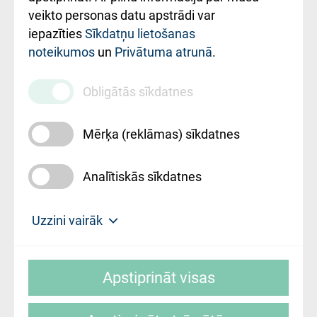
ārstniecības
veikto personas datu apstrādi var
iestādes kods
iepazīties
Sīkdatņu lietošanas
noteikumos
un
Privātuma atrunā
.
010000234
Maksas
Obligātās sīkdatnes
pakalpojumu
cenrādis
Mērķa (reklāmas) sīkdatnes
Analītiskās sīkdatnes
Uz sākumu
Uzzini vairāk
Rīgas Austrumu klīniskā universitātes
© SIA "Rīgas Austrumu klīniskā universitātes
slimnīca, turpmāk – Pārzinis, sīkdatņu
Apstiprināt visas
slimnīca"
izmantošanas politikas mērķis ir sniegt
fiziskajai personai/klientam – informāciju par