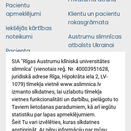
Pacientu
apmeklējumi
Klientu un pacientu
rokasgrāmata
Iekšējās kārtības
noteikumi
Austrumu slimnīcas
atbalsts Ukrainai
Pacienta
atsauksmju/sūdzību
Підтримка Східної
SIA "Rīgas Austrumu klīniskā universitātes
iesniegšanas
лікарні та співпраця з
slimnīca" (vienotais reģ. Nr. 40003951628,
kārtība
Україною
juridiskā adrese Rīga, Hipokrāta iela 2, LV-
1079) tīmekļa vietnē www.aslimnica.lv
Kā pie mums nokļūt
izmanto sīkdatnes, lai uzlabotu tīmekļa
vietnes funkcionalitāti un darbību, pielāgotu to
Rēķinu apmaksas
Taviem lietošanas paradumiem, kā arī iegūtu
ceļvedis
statistiku par lapas apmeklējumiem.
Šeit Tu vari izvēlēties, kuras sīkdatnes
Rekvizīti un
apstiprināt. Ar pilnu informāciju par mūsu