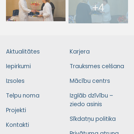
+4
Aktualitātes
Karjera
Iepirkumi
Trauksmes celšana
Izsoles
Mācību centrs
Telpu noma
Izglāb dzīvību –
ziedo asinis
Projekti
Sīkdatņu politika
Kontakti
Privātuma atruna