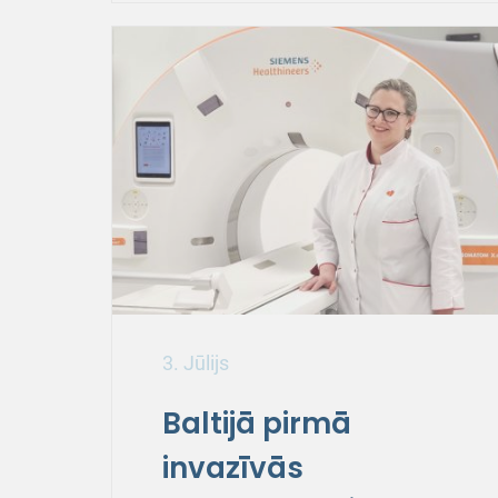
3. Jūlijs
Baltijā pirmā
invazīvās