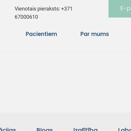
E-p
Vienotais pieraksts:
+371
67000610
Pacientiem
Par mums
ācijas
Blogs
Izglītība
Labo