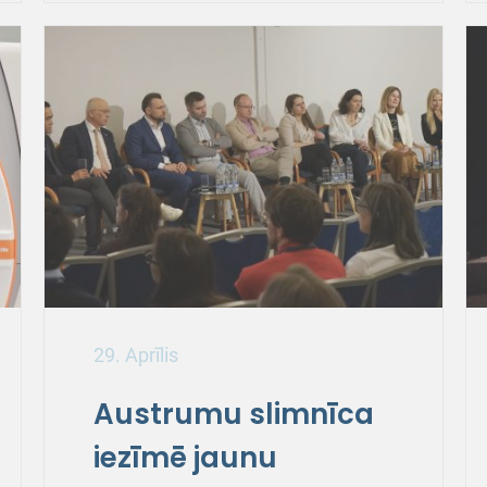
29. Aprīlis
Austrumu slimnīca
iezīmē jaunu