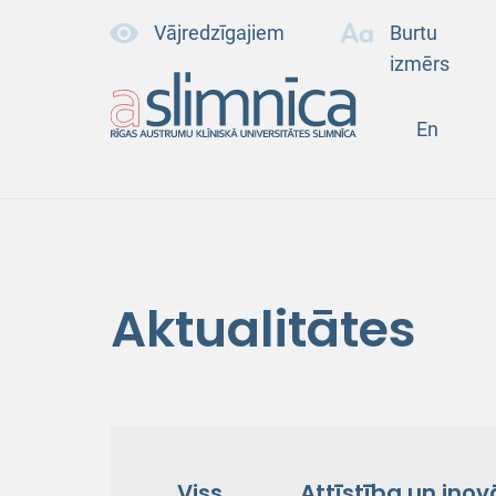
Vājredzīgajiem
Burtu
izmērs
En
Aktualitātes
Viss
Attīstība un inov