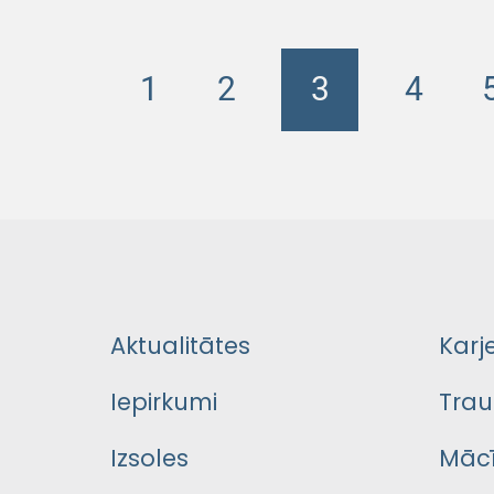
1
2
3
4
Aktualitātes
Karj
Iepirkumi
Trau
Izsoles
Mācī