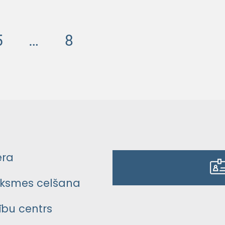
5
…
8
era
ksmes celšana
bu centrs