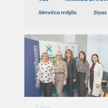
Slimnīca mājās
Ziņas
5. Marts