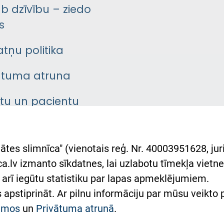
āb dzīvību – ziedo
s
atņu politika
ātuma atruna
ntu un pacientu
asgrāmata
rumu slimnīcas
ātes slimnīca" (vienotais reģ. Nr. 40003951628, juri
lsts Ukrainai
.lv izmanto sīkdatnes, lai uzlabotu tīmekļa vietnes
arī iegūtu statistiku par lapas apmeklējumiem.
римка Східної лікарні
es apstiprināt. Ar pilnu informāciju par mūsu veikto
півпраця з Україною
kumos
un
Privātuma atrunā
.