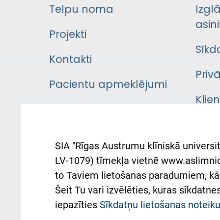
Telpu noma
Izgl
asini
Projekti
Sīkd
Kontakti
Priv
Pacientu apmeklējumi
Klie
Iekšējās kārtības
rok
noteikumi
Aust
SIA "Rīgas Austrumu klīniskā universit
Pacienta
atba
LV-1079) tīmekļa vietnē www.aslimnica
atsauksmju/sūdzību
to Taviem lietošanas paradumiem, kā 
iesniegšanas kārtība
Підт
Šeit Tu vari izvēlēties, kuras sīkdatn
та с
Kā pie mums nokļūt
iepazīties
Sīkdatņu lietošanas notei