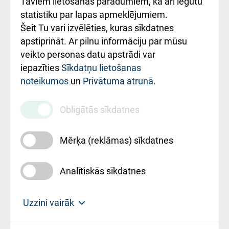
Taviem lietošanas paradumiem, kā arī iegūtu
ceļvedis
statistiku par lapas apmeklējumiem.
Šeit Tu vari izvēlēties, kuras sīkdatnes
Rekvizīti un
apstiprināt. Ar pilnu informāciju par mūsu
ārstniecības
veikto personas datu apstrādi var
iestādes kods
iepazīties
Sīkdatņu lietošanas
noteikumos
un
Privātuma atrunā
.
010000234
Maksas
Obligātās sīkdatnes
pakalpojumu
cenrādis
Mērķa (reklāmas) sīkdatnes
Analītiskās sīkdatnes
Uz sākumu
Uzzini vairāk
Rīgas Austrumu klīniskā universitātes