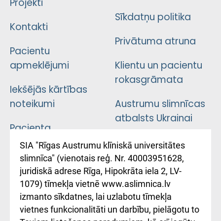
Projekti
Sīkdatņu politika
Kontakti
Privātuma atruna
Pacientu
apmeklējumi
Klientu un pacientu
rokasgrāmata
Iekšējās kārtības
noteikumi
Austrumu slimnīcas
atbalsts Ukrainai
Pacienta
atsauksmju/sūdzību
Підтримка Східної
SIA "Rīgas Austrumu klīniskā universitātes
iesniegšanas
лікарні та співпраця з
slimnīca" (vienotais reģ. Nr. 40003951628,
kārtība
Україною
juridiskā adrese Rīga, Hipokrāta iela 2, LV-
1079) tīmekļa vietnē www.aslimnica.lv
Kā pie mums nokļūt
izmanto sīkdatnes, lai uzlabotu tīmekļa
vietnes funkcionalitāti un darbību, pielāgotu to
Rēķinu apmaksas