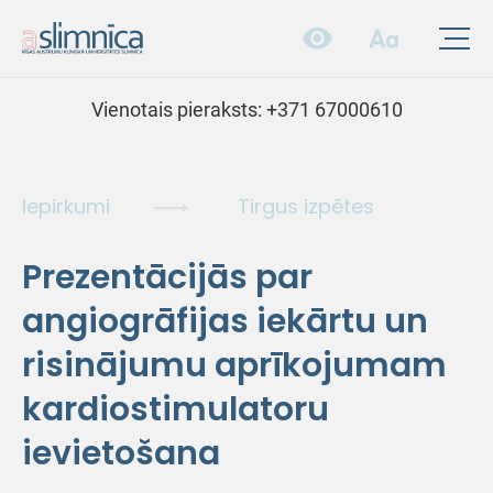
Vienotais pieraksts:
+371 67000610
Iepirkumi
Tirgus izpētes
Prezentācijās par
angiogrāfijas iekārtu un
risinājumu aprīkojumam
kardiostimulatoru
ievietošana