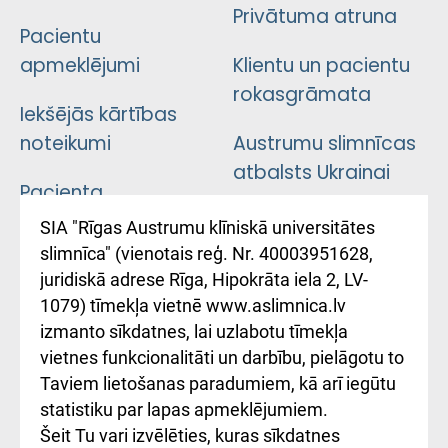
Privātuma atruna
Pacientu
apmeklējumi
Klientu un pacientu
rokasgrāmata
Iekšējās kārtības
noteikumi
Austrumu slimnīcas
atbalsts Ukrainai
Pacienta
atsauksmju/sūdzību
Підтримка Східної
SIA "Rīgas Austrumu klīniskā universitātes
iesniegšanas
лікарні та співпраця з
slimnīca" (vienotais reģ. Nr. 40003951628,
kārtība
Україною
juridiskā adrese Rīga, Hipokrāta iela 2, LV-
1079) tīmekļa vietnē www.aslimnica.lv
Kā pie mums nokļūt
izmanto sīkdatnes, lai uzlabotu tīmekļa
vietnes funkcionalitāti un darbību, pielāgotu to
Rēķinu apmaksas
Taviem lietošanas paradumiem, kā arī iegūtu
ceļvedis
statistiku par lapas apmeklējumiem.
Šeit Tu vari izvēlēties, kuras sīkdatnes