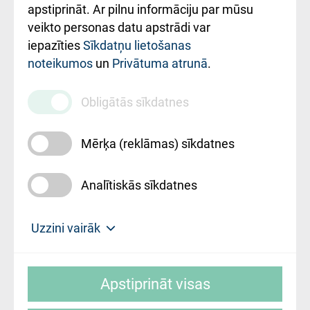
Rekvizīti un
apstiprināt. Ar pilnu informāciju par mūsu
ārstniecības
veikto personas datu apstrādi var
iestādes kods
iepazīties
Sīkdatņu lietošanas
noteikumos
un
Privātuma atrunā
.
010000234
Maksas
Obligātās sīkdatnes
pakalpojumu
cenrādis
Mērķa (reklāmas) sīkdatnes
Analītiskās sīkdatnes
Uz sākumu
Uzzini vairāk
Rīgas Austrumu klīniskā universitātes
© SIA "Rīgas Austrumu klīniskā universitātes
slimnīca, turpmāk – Pārzinis, sīkdatņu
Apstiprināt visas
slimnīca"
izmantošanas politikas mērķis ir sniegt