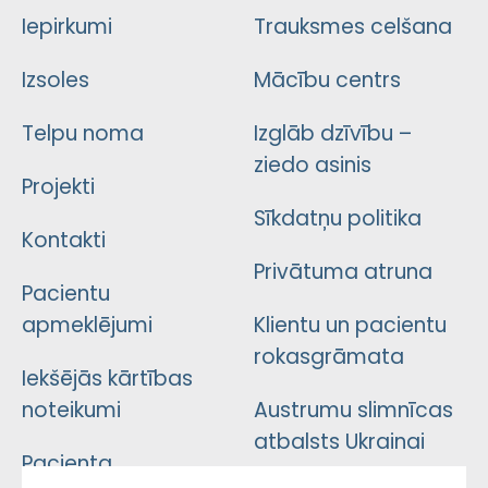
Iepirkumi
Trauksmes celšana
Izsoles
Mācību centrs
Telpu noma
Izglāb dzīvību –
ziedo asinis
Projekti
Sīkdatņu politika
Kontakti
Privātuma atruna
Pacientu
apmeklējumi
Klientu un pacientu
rokasgrāmata
Iekšējās kārtības
noteikumi
Austrumu slimnīcas
atbalsts Ukrainai
Pacienta