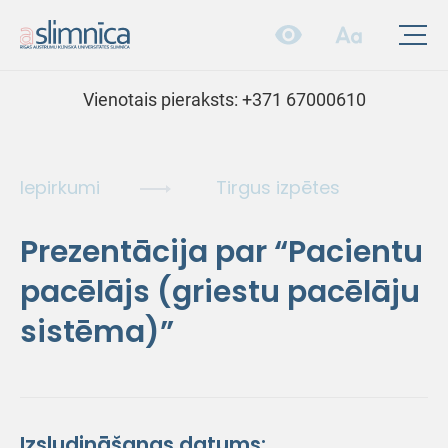
Vienotais pieraksts:
+371 67000610
Iepirkumi
Tirgus izpētes
Prezentācija par “Pacientu
pacēlājs (griestu pacēlāju
sistēma)”
Izsludināšanas datums: