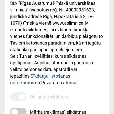
atsauksmju/sūdzību
Підтримка Східної
SIA "Rīgas Austrumu klīniskā universitātes
iesniegšanas
лікарні та співпраця з
slimnīca" (vienotais reģ. Nr. 40003951628,
kārtība
Україною
juridiskā adrese Rīga, Hipokrāta iela 2, LV-
1079) tīmekļa vietnē www.aslimnica.lv
Kā pie mums nokļūt
izmanto sīkdatnes, lai uzlabotu tīmekļa
vietnes funkcionalitāti un darbību, pielāgotu to
Rēķinu apmaksas
Taviem lietošanas paradumiem, kā arī iegūtu
ceļvedis
statistiku par lapas apmeklējumiem.
Šeit Tu vari izvēlēties, kuras sīkdatnes
Rekvizīti un
apstiprināt. Ar pilnu informāciju par mūsu
ārstniecības
veikto personas datu apstrādi var
iestādes kods
iepazīties
Sīkdatņu lietošanas
noteikumos
un
Privātuma atrunā
.
010000234
Maksas
Obligātās sīkdatnes
pakalpojumu
cenrādis
Mērķa (reklāmas) sīkdatnes