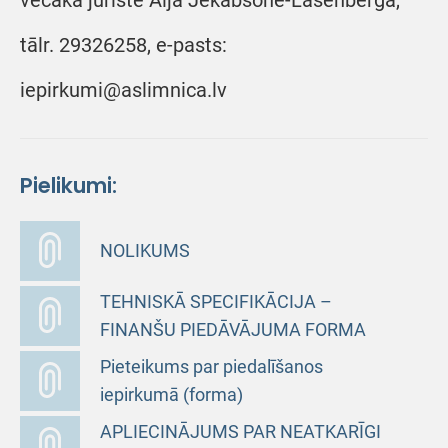
vecākā juriste Aija Jēkabsone-Lasenberga,
tālr. 29326258, e-pasts:
iepirkumi@aslimnica.lv
Pielikumi:
NOLIKUMS
TEHNISKĀ SPECIFIKĀCIJA –
FINANŠU PIEDĀVĀJUMA FORMA
Pieteikums par piedalīšanos
iepirkumā (forma)
APLIECINĀJUMS PAR NEATKARĪGI