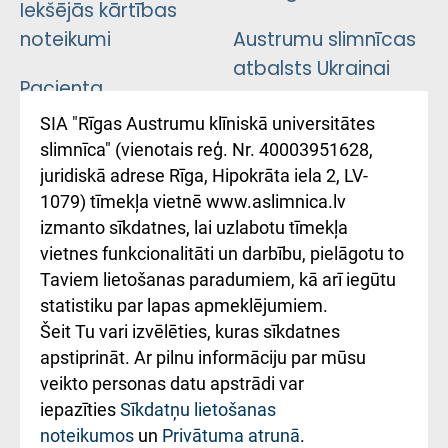
Iekšējās kārtības
noteikumi
Austrumu slimnīcas
atbalsts Ukrainai
Pacienta
atsauksmju/sūdzību
Підтримка Східної
SIA "Rīgas Austrumu klīniskā universitātes
iesniegšanas
лікарні та співпраця з
slimnīca" (vienotais reģ. Nr. 40003951628,
kārtība
Україною
juridiskā adrese Rīga, Hipokrāta iela 2, LV-
1079) tīmekļa vietnē www.aslimnica.lv
Kā pie mums nokļūt
izmanto sīkdatnes, lai uzlabotu tīmekļa
vietnes funkcionalitāti un darbību, pielāgotu to
Rēķinu apmaksas
Taviem lietošanas paradumiem, kā arī iegūtu
ceļvedis
statistiku par lapas apmeklējumiem.
Šeit Tu vari izvēlēties, kuras sīkdatnes
Rekvizīti un
apstiprināt. Ar pilnu informāciju par mūsu
ārstniecības
veikto personas datu apstrādi var
iestādes kods
iepazīties
Sīkdatņu lietošanas
noteikumos
un
Privātuma atrunā
.
010000234