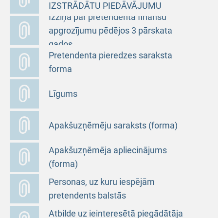
IZSTRĀDĀTU PIEDĀVĀJUMU
Izziņa par pretendenta finanšu
apgrozījumu pēdējos 3 pārskata
gados
Pretendenta pieredzes saraksta
forma
Līgums
Apakšuzņēmēju saraksts (forma)
Apakšuzņēmēja apliecinājums
(forma)
Personas, uz kuru iespējām
pretendents balstās
Atbilde uz ieinteresētā piegādātāja