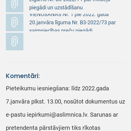
piegādi un uzstādīšanu
VIENOŠANĀS Nr. 1 pie 2022. gada
20.janvāra līguma Nr. B3-2022/73 par
saimniecības preču piegādi
Komentāri:
Pieteikumu iesniegšana: līdz 2022.gada
7.janvāra plkst. 13.00, nosūtot dokumentus uz
e-pastu iepirkumi@aslimnica.lv. Sarunas ar
pretendenta pārstāvjiem tiks rīkotas