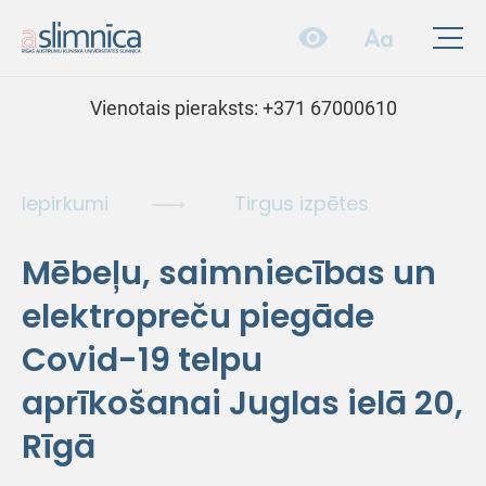
Vienotais pieraksts:
+371 67000610
Iepirkumi
Tirgus izpētes
Mēbeļu, saimniecības un
elektropreču piegāde
Covid-19 telpu
aprīkošanai Juglas ielā 20,
Rīgā