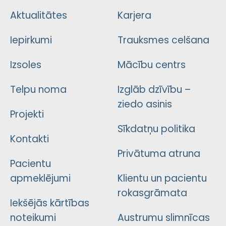
Aktualitātes
Karjera
Iepirkumi
Trauksmes celšana
Izsoles
Mācību centrs
Telpu noma
Izglāb dzīvību –
ziedo asinis
Projekti
Sīkdatņu politika
Kontakti
Privātuma atruna
Pacientu
apmeklējumi
Klientu un pacientu
rokasgrāmata
Iekšējās kārtības
noteikumi
Austrumu slimnīcas