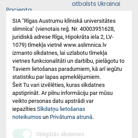
atbalsts Ukrainai
Pacienta
atsauksmju/sūdzību
Підтримка Східної
SIA "Rīgas Austrumu klīniskā universitātes
iesniegšanas
лікарні та співпраця з
slimnīca" (vienotais reģ. Nr. 40003951628,
kārtība
Україною
juridiskā adrese Rīga, Hipokrāta iela 2, LV-
1079) tīmekļa vietnē www.aslimnica.lv
Kā pie mums nokļūt
izmanto sīkdatnes, lai uzlabotu tīmekļa
vietnes funkcionalitāti un darbību, pielāgotu to
Rēķinu apmaksas
Taviem lietošanas paradumiem, kā arī iegūtu
ceļvedis
statistiku par lapas apmeklējumiem.
Šeit Tu vari izvēlēties, kuras sīkdatnes
Rekvizīti un
apstiprināt. Ar pilnu informāciju par mūsu
ārstniecības
veikto personas datu apstrādi var
iestādes kods
iepazīties
Sīkdatņu lietošanas
noteikumos
un
Privātuma atrunā
.
010000234
Maksas
Obligātās sīkdatnes