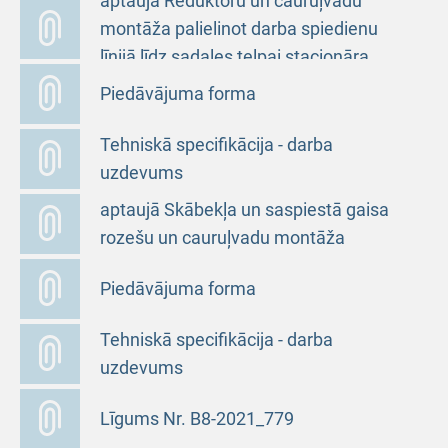
aptaujā Reduktoru un cauruļvadu
montāža palielinot darba spiedienu
līnijā līdz sadales telpai stacionāra
“Gaiļezers” 9. korpusā
Piedāvājuma forma
Tehniskā specifikācija - darba
uzdevums
Uzaicinājums piedalīties cenu
aptaujā Skābekļa un saspiestā gaisa
rozešu un cauruļvadu montāža
stacionāra “Gaiļezers” 89. nodaļā
Piedāvājuma forma
Tehniskā specifikācija - darba
uzdevums
Līgums Nr. B8-2021_779
Uzaicinājums piedalīties cenu