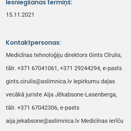
Iesniegšanas termiņš:
15.11.2021
Kontaktpersonas:
Medicīnas tehnoloģiju direktors Gints Cīrulis,
tālr. +371 67041061, +371 29244294, e-pasts
gints.cirulis@aslimnica.lv Iepirkumu daļas
vecākā juriste Aija Jēkabsone-Lasenberga,
tālr. +371 67042306, e-pasts
aija.jekabsone@aslimnica.lv Medicīnas ierīču