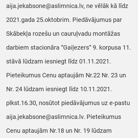
aija.jekabsone@aslimnica.lv, ne vēlāk kā līdz
2021.gada 25.oktobrim. Piedāvājumus par
Skābekļa rozešu un cauruļvadu montāžas
darbiem stacionāra “Gaiļezers” 9. korpusa 11.
stāvā lūdzam iesniegt līdz 01.11.2021.
Pieteikumus Cenu aptaujām Nr.22 Nr. 23 un
Nr. 24 lūdzam iesniegt līdz 10.11.2021.
plkst.16.30, nosūtot piedāvājumus uz e-pastu
aija.jekabsone@aslimnica.lv. Pieteikumus
Cenu aptaujām Nr.18 un Nr. 19 lūdzam