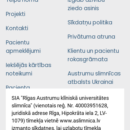
ziedo asinis
Projekti
Sīkdatņu politika
Kontakti
Privātuma atruna
Pacientu
apmeklējumi
Klientu un pacientu
rokasgrāmata
Iekšējās kārtības
noteikumi
Austrumu slimnīcas
atbalsts Ukrainai
Pacienta
atsauksmju/sūdzību
Підтримка Східної
SIA "Rīgas Austrumu klīniskā universitātes
iesniegšanas
лікарні та співпраця з
slimnīca" (vienotais reģ. Nr. 40003951628,
kārtība
Україною
juridiskā adrese Rīga, Hipokrāta iela 2, LV-
1079) tīmekļa vietnē www.aslimnica.lv
Kā pie mums nokļūt
izmanto sīkdatnes, lai uzlabotu tīmekļa