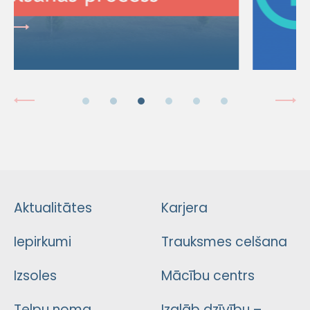
Aktualitātes
Karjera
Iepirkumi
Trauksmes celšana
Izsoles
Mācību centrs
Telpu noma
Izglāb dzīvību –