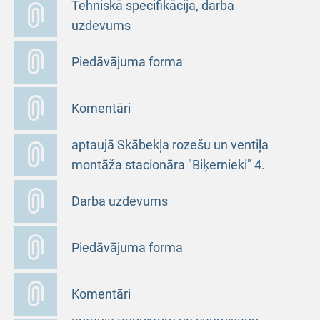
Tehniskā specifikācija, darba
stāvā
uzdevums
Piedāvājuma forma
Komentāri
Uzaicinājums piedalīties cenu
aptaujā Skābekļa rozešu un ventiļa
montāža stacionāra "Biķernieki" 4.
stāva kreisajā spārnā
Darba uzdevums
Piedāvājuma forma
Komentāri
Uzaicinājums piedalīties cenu