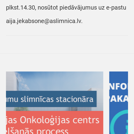
plkst.14.30, nosūtot piedāvājumus uz e-pastu
aija.jekabsone@aslimnica.lv.