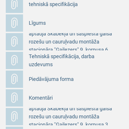
tehniskā specifikācija
Līgums
Uzaicinājums piedalīties cenu
aptaujā Skābekļa un saspiestā gaisa
rozešu un cauruļvadu montāža
stacionāra "Gaiļezers" 9. korpusa 6.
Tehniskā specifikācija, darba
stāvā
uzdevums
Piedāvājuma forma
Komentāri
Uzaicinājums piedalīties cenu
aptaujā Skābekļa un saspiestā gaisa
rozešu un cauruļvadu montāža
stacionāra "Gaiļezers" 9. korpusa 3.