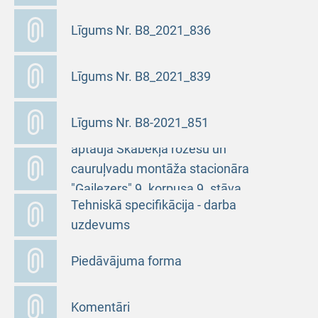
Līgums Nr. B8_2021_836
Līgums Nr. B8_2021_839
Līgums Nr. B8-2021_851
Uzaicinājums piedalīties cenu
aptaujā Skābekļa rozešu un
cauruļvadu montāža stacionāra
"Gaiļezers" 9. korpusa 9. stāva
Tehniskā specifikācija - darba
kreisajā pusē
uzdevums
Piedāvājuma forma
Komentāri