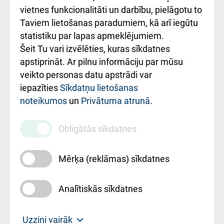
vietnes funkcionalitāti un darbību, pielāgotu to
Rēķinu apmaksas
Taviem lietošanas paradumiem, kā arī iegūtu
ceļvedis
statistiku par lapas apmeklējumiem.
Šeit Tu vari izvēlēties, kuras sīkdatnes
Rekvizīti un
apstiprināt. Ar pilnu informāciju par mūsu
ārstniecības
veikto personas datu apstrādi var
iestādes kods
iepazīties
Sīkdatņu lietošanas
noteikumos
un
Privātuma atrunā
.
010000234
Maksas
Obligātās sīkdatnes
pakalpojumu
cenrādis
Mērķa (reklāmas) sīkdatnes
Analītiskās sīkdatnes
Uz sākumu
Uzzini vairāk