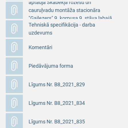
aptaujā Skābekļa rozešu un
cauruļvadu montāža stacionāra
"Gaiļezers" 9. korpusa 9. stāva labajā
Tehniskā specifikācija - darba
pusē
uzdevums
Komentāri
Piedāvājuma forma
Līgums Nr. B8_2021_829
Līgums Nr. B8_2021_834
Līgums Nr. B8_2021_835