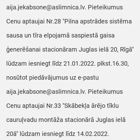
aija.jekabsone@aslimnica.lv. Pieteikumus
Cenu aptaujai Nr.28 "Pilna apstrādes sistēma
sausa un tīra elpojamā saspiestā gaisa
ģenerēšanai stacionāram Juglas ielā 20, Rīgā"
lūdzam iesniegt līdz 21.01.2022. plkst.16.30,
nosūtot piedāvājumus uz e-pastu
aija.jekabsone@aslimnica.lv. Pieteikumus
Cenu aptaujai Nr.33 "Skābekļa ārējo tīklu
cauruļvadu montāža stacionārā Juglas ielā
20ā" lūdzam iesniegt līdz 14.02.2022.