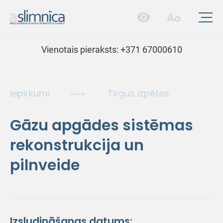
Vienotais pieraksts:
+371 67000610
Iepirkumi
Tirgus izpētes
Gāzu apgādes sistēmas
rekonstrukcija un
pilnveide
Izsludināšanas datums: