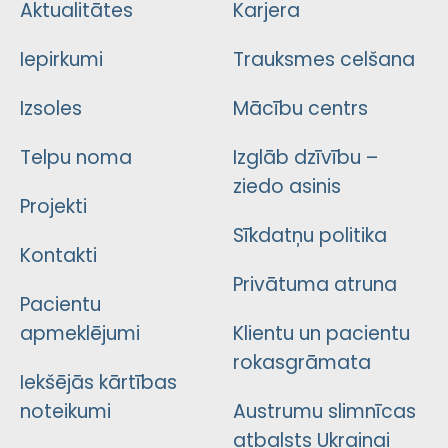
Aktualitātes
Karjera
Iepirkumi
Trauksmes celšana
Izsoles
Mācību centrs
Telpu noma
Izglāb dzīvību –
ziedo asinis
Projekti
Sīkdatņu politika
Kontakti
Privātuma atruna
Pacientu
apmeklējumi
Klientu un pacientu
rokasgrāmata
Iekšējās kārtības
noteikumi
Austrumu slimnīcas
atbalsts Ukrainai