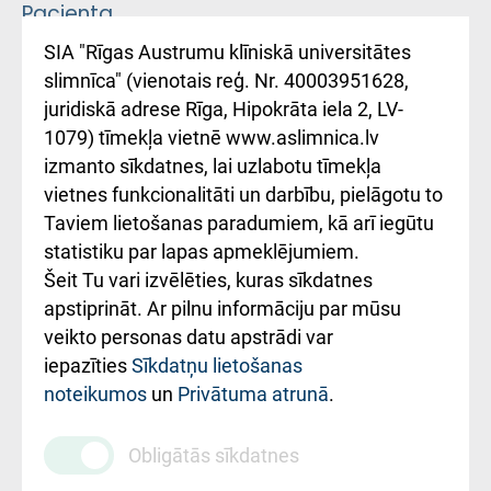
Pacienta
atsauksmju/sūdzību
Підтримка Східної
SIA "Rīgas Austrumu klīniskā universitātes
iesniegšanas
лікарні та співпраця з
slimnīca" (vienotais reģ. Nr. 40003951628,
kārtība
Україною
juridiskā adrese Rīga, Hipokrāta iela 2, LV-
1079) tīmekļa vietnē www.aslimnica.lv
Kā pie mums nokļūt
izmanto sīkdatnes, lai uzlabotu tīmekļa
vietnes funkcionalitāti un darbību, pielāgotu to
Rēķinu apmaksas
Taviem lietošanas paradumiem, kā arī iegūtu
ceļvedis
statistiku par lapas apmeklējumiem.
Šeit Tu vari izvēlēties, kuras sīkdatnes
Rekvizīti un
apstiprināt. Ar pilnu informāciju par mūsu
ārstniecības
veikto personas datu apstrādi var
iestādes kods
iepazīties
Sīkdatņu lietošanas
noteikumos
un
Privātuma atrunā
.
010000234
Maksas
Obligātās sīkdatnes
pakalpojumu