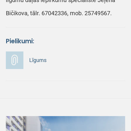
līgumu daļas iepirkumu speciāliste Jeļena
Bičikova, tālr. 67042336, mob. 25749567.
Pielikumi:
Līgums