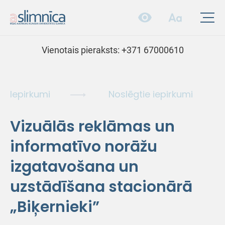
Vienotais pieraksts:
+371 67000610
Iepirkumi
Noslēgtie iepirkumi
Vizuālās reklāmas un
informatīvo norāžu
izgatavošana un
uzstādīšana stacionārā
„Biķernieki”