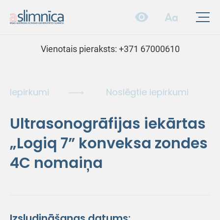
Vienotais pieraksts:
+371 67000610
Iepirkumi
Noslēgtie iepirkumi
Ultrasonogrāfijas iekārtas
„Logiq 7” konveksa zondes
4C nomaiņa
Izsludināšanas datums: