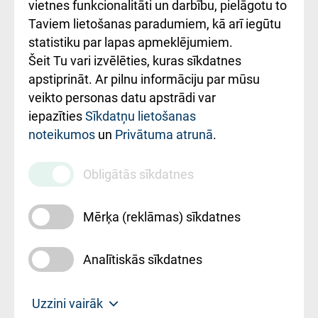
vietnes funkcionalitāti un darbību, pielāgotu to
Rēķinu apmaksas
Taviem lietošanas paradumiem, kā arī iegūtu
ceļvedis
statistiku par lapas apmeklējumiem.
Šeit Tu vari izvēlēties, kuras sīkdatnes
Rekvizīti un
apstiprināt. Ar pilnu informāciju par mūsu
ārstniecības
veikto personas datu apstrādi var
iestādes kods
iepazīties
Sīkdatņu lietošanas
noteikumos
un
Privātuma atrunā
.
010000234
Maksas
Obligātās sīkdatnes
pakalpojumu
cenrādis
Mērķa (reklāmas) sīkdatnes
Analītiskās sīkdatnes
Uz sākumu
Uzzini vairāk