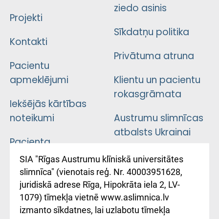
ziedo asinis
Projekti
Sīkdatņu politika
Kontakti
Privātuma atruna
Pacientu
apmeklējumi
Klientu un pacientu
rokasgrāmata
Iekšējās kārtības
noteikumi
Austrumu slimnīcas
atbalsts Ukrainai
Pacienta
atsauksmju/sūdzību
Підтримка Східної
SIA "Rīgas Austrumu klīniskā universitātes
iesniegšanas
лікарні та співпраця з
slimnīca" (vienotais reģ. Nr. 40003951628,
kārtība
Україною
juridiskā adrese Rīga, Hipokrāta iela 2, LV-
1079) tīmekļa vietnē www.aslimnica.lv
Kā pie mums nokļūt
izmanto sīkdatnes, lai uzlabotu tīmekļa