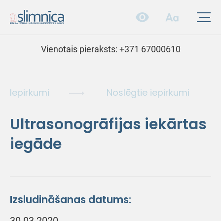
Vienotais pieraksts:
+371 67000610
Iepirkumi
Noslēgtie iepirkumi
Ultrasonogrāfijas iekārtas
iegāde
Izsludināšanas datums:
30.03.2020