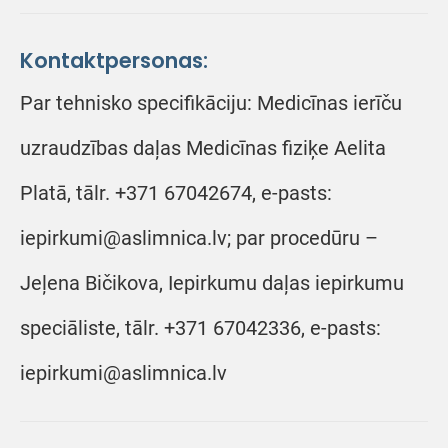
Kontaktpersonas:
Par tehnisko specifikāciju: Medicīnas ierīču
uzraudzības daļas Medicīnas fiziķe Aelita
Platā, tālr. +371 67042674, e-pasts:
iepirkumi@aslimnica.lv; par procedūru –
Jeļena Bičikova, Iepirkumu daļas iepirkumu
speciāliste, tālr. +371 67042336, e-pasts:
iepirkumi@aslimnica.lv