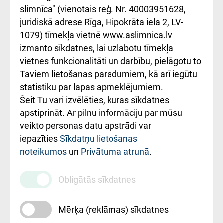
iesniegšanas
лікарні та співпраця з
slimnīca" (vienotais reģ. Nr. 40003951628,
kārtība
Україною
juridiskā adrese Rīga, Hipokrāta iela 2, LV-
1079) tīmekļa vietnē www.aslimnica.lv
Kā pie mums nokļūt
izmanto sīkdatnes, lai uzlabotu tīmekļa
vietnes funkcionalitāti un darbību, pielāgotu to
Rēķinu apmaksas
Taviem lietošanas paradumiem, kā arī iegūtu
ceļvedis
statistiku par lapas apmeklējumiem.
Šeit Tu vari izvēlēties, kuras sīkdatnes
Rekvizīti un
apstiprināt. Ar pilnu informāciju par mūsu
ārstniecības
veikto personas datu apstrādi var
iestādes kods
iepazīties
Sīkdatņu lietošanas
noteikumos
un
Privātuma atrunā
.
010000234
Maksas
Obligātās sīkdatnes
pakalpojumu
cenrādis
Mērķa (reklāmas) sīkdatnes