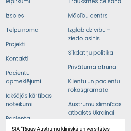
Iepirkumi
Trauksmes celšana
Izsoles
Mācību centrs
Telpu noma
Izglāb dzīvību –
ziedo asinis
Projekti
Sīkdatņu politika
Kontakti
Privātuma atruna
Pacientu
apmeklējumi
Klientu un pacientu
rokasgrāmata
Iekšējās kārtības
noteikumi
Austrumu slimnīcas
atbalsts Ukrainai
Pacienta
atsauksmju/sūdzību
Підтримка Східної
SIA "Rīgas Austrumu klīniskā universitātes