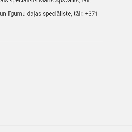
ais speciālists Māris Apšvalks, tālr.
n līgumu daļas speciāliste, tālr. +371