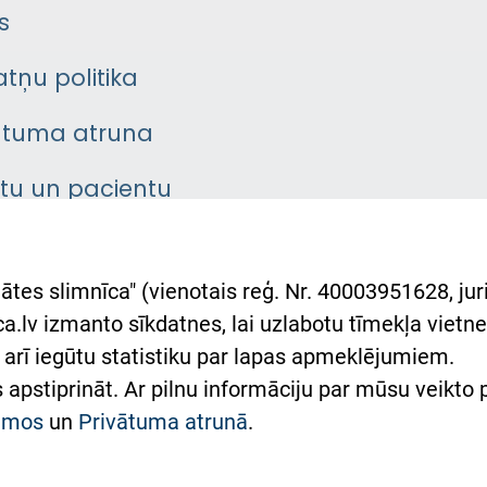
s
atņu politika
ātuma atruna
ntu un pacientu
asgrāmata
rumu slimnīcas
ātes slimnīca" (vienotais reģ. Nr. 40003951628, juri
lsts Ukrainai
.lv izmanto sīkdatnes, lai uzlabotu tīmekļa vietnes
arī iegūtu statistiku par lapas apmeklējumiem.
римка Східної лікарні
es apstiprināt. Ar pilnu informāciju par mūsu veikto
півпраця з Україною
kumos
un
Privātuma atrunā
.