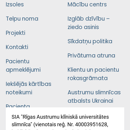
Izsoles
Mācību centrs
Telpu noma
Izglāb dzīvību –
ziedo asinis
Projekti
Sīkdatņu politika
Kontakti
Privātuma atruna
Pacientu
apmeklējumi
Klientu un pacientu
rokasgrāmata
Iekšējās kārtības
noteikumi
Austrumu slimnīcas
atbalsts Ukrainai
Pacienta
atsauksmju/sūdzību
Підтримка Східної
SIA "Rīgas Austrumu klīniskā universitātes
iesniegšanas
лікарні та співпраця з
slimnīca" (vienotais reģ. Nr. 40003951628,