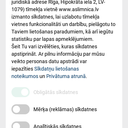
kārtība
Україною
juridiskā adrese Rīga, Hipokrāta iela 2, LV-
1079) tīmekļa vietnē www.aslimnica.lv
Kā pie mums nokļūt
izmanto sīkdatnes, lai uzlabotu tīmekļa
vietnes funkcionalitāti un darbību, pielāgotu to
Rēķinu apmaksas
Taviem lietošanas paradumiem, kā arī iegūtu
ceļvedis
statistiku par lapas apmeklējumiem.
Šeit Tu vari izvēlēties, kuras sīkdatnes
Rekvizīti un
apstiprināt. Ar pilnu informāciju par mūsu
ārstniecības
veikto personas datu apstrādi var
iestādes kods
iepazīties
Sīkdatņu lietošanas
noteikumos
un
Privātuma atrunā
.
010000234
Maksas
Obligātās sīkdatnes
pakalpojumu
cenrādis
Mērķa (reklāmas) sīkdatnes
Analītiskās sīkdatnes