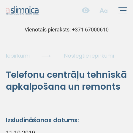
Vienotais pieraksts:
+371 67000610
Iepirkumi
Noslēgtie iepirkumi
Telefonu centrāļu tehniskā
apkalpošana un remonts
Izsludināšanas datums:
11.10.2019