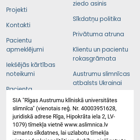
ziedo asinis
Projekti
Sīkdatņu politika
Kontakti
Privātuma atruna
Pacientu
apmeklējumi
Klientu un pacientu
rokasgrāmata
Iekšējās kārtības
noteikumi
Austrumu slimnīcas
atbalsts Ukrainai
Pacienta
atsauksmju/sūdzību
Підтримка Східної
SIA "Rīgas Austrumu klīniskā universitātes
iesniegšanas
лікарні та співпраця з
slimnīca" (vienotais reģ. Nr. 40003951628,
kārtība
Україною
juridiskā adrese Rīga, Hipokrāta iela 2, LV-
1079) tīmekļa vietnē www.aslimnica.lv
Kā pie mums nokļūt
izmanto sīkdatnes, lai uzlabotu tīmekļa