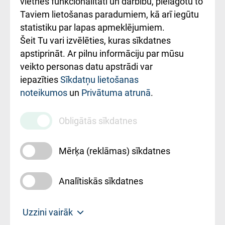
vietnes funkcionalitāti un darbību, pielāgotu to
Rēķinu apmaksas
Taviem lietošanas paradumiem, kā arī iegūtu
ceļvedis
statistiku par lapas apmeklējumiem.
Šeit Tu vari izvēlēties, kuras sīkdatnes
Rekvizīti un
apstiprināt. Ar pilnu informāciju par mūsu
ārstniecības
veikto personas datu apstrādi var
iestādes kods
iepazīties
Sīkdatņu lietošanas
noteikumos
un
Privātuma atrunā
.
010000234
Maksas
Obligātās sīkdatnes
pakalpojumu
cenrādis
Mērķa (reklāmas) sīkdatnes
Analītiskās sīkdatnes
Uz sākumu
Uzzini vairāk