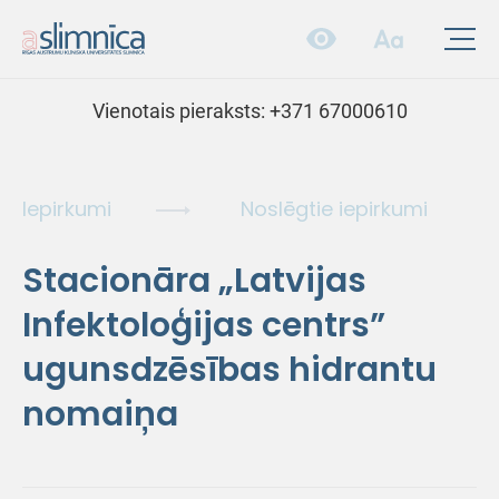
Vienotais pieraksts:
+371 67000610
Iepirkumi
Noslēgtie iepirkumi
Stacionāra „Latvijas
Infektoloģijas centrs”
ugunsdzēsības hidrantu
nomaiņa