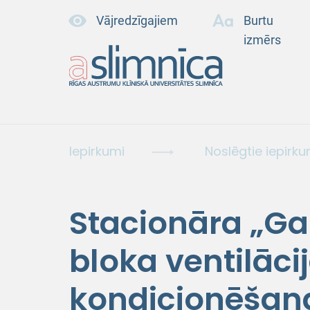
Vājredzīgajiem
Burtu
izmērs
Iepirkumi
Noslēgtie iepirku
Stacionāra „Gai
bloka ventilāci
kondicionēšan