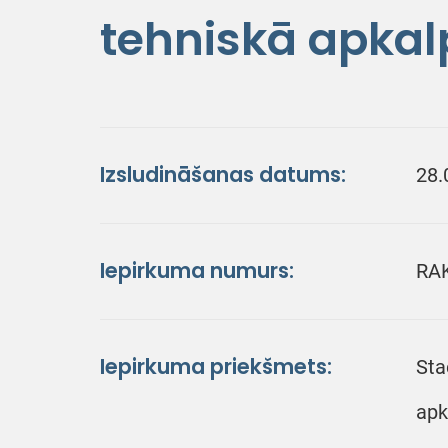
tehniskā apka
Izsludināšanas datums:
28.
Iepirkuma numurs:
RA
Iepirkuma priekšmets:
Sta
apk