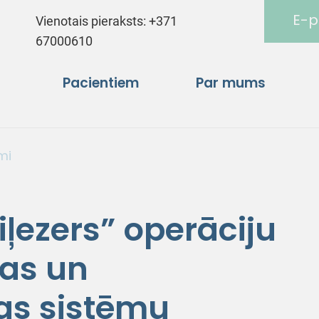
E-p
Vienotais pieraksts:
+371
67000610
Pacientiem
Par mums
mi
ļezers” operāciju
jas un
as sistēmu