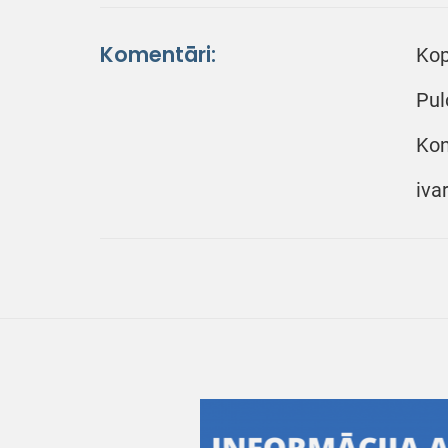
Komentāri:
Kop
Pul
Kon
iva