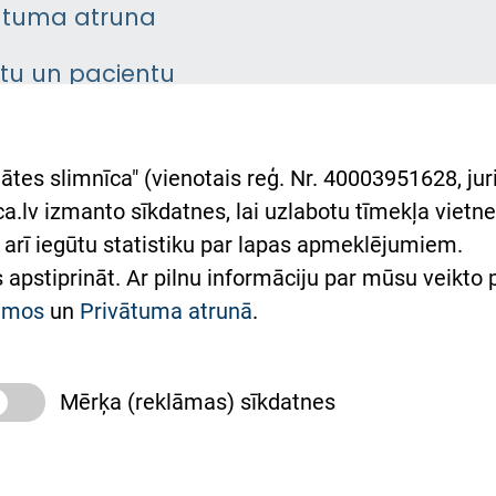
ātuma atruna
ntu un pacientu
asgrāmata
rumu slimnīcas
ātes slimnīca" (vienotais reģ. Nr. 40003951628, juri
lsts Ukrainai
.lv izmanto sīkdatnes, lai uzlabotu tīmekļa vietnes
arī iegūtu statistiku par lapas apmeklējumiem.
римка Східної лікарні
es apstiprināt. Ar pilnu informāciju par mūsu veikto
півпраця з Україною
kumos
un
Privātuma atrunā
.
Mērķa (reklāmas) sīkdatnes