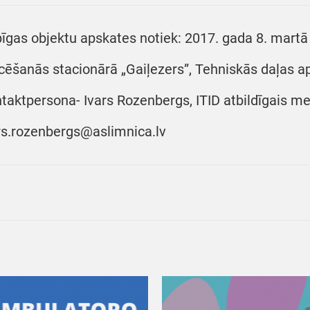
īgas objektu apskates notiek: 2017. gada 8. martā p
cēšanās stacionārā „Gaiļezers”, Tehniskās daļas aps
taktpersona- Ivars Rozenbergs, ITID atbildīgais mei
rs.rozenbergs@aslimnica.lv