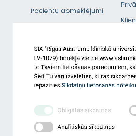
Priv
Pacientu apmeklējumi
Klie
Iekšējās kārtības
rok
noteikumi
Aust
SIA "Rīgas Austrumu klīniskā universit
Pacienta
atba
LV-1079) tīmekļa vietnē www.aslimnica
atsauksmju/sūdzību
to Taviem lietošanas paradumiem, kā 
iesniegšanas kārtība
Підт
Šeit Tu vari izvēlēties, kuras sīkdatn
та с
Kā pie mums nokļūt
iepazīties
Sīkdatņu lietošanas notei
Rēķinu apmaksas
ceļvedis
Obligātās sīkdatnes
Rekvizīti un ārstniecības
Analītiskās sīkdatnes
iestādes kods 010000234