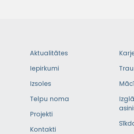
Aktualitātes
Karj
Iepirkumi
Trau
Izsoles
Mācī
Telpu noma
Izgl
asini
Projekti
Sīkd
Kontakti