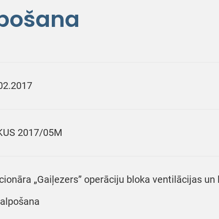
lpošana
02.2017
KUS 2017/05M
cionāra „Gaiļezers” operāciju bloka ventilācijas u
alpošana