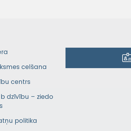
era
ksmes celšana
bu centrs
āb dzīvību – ziedo
s
atņu politika