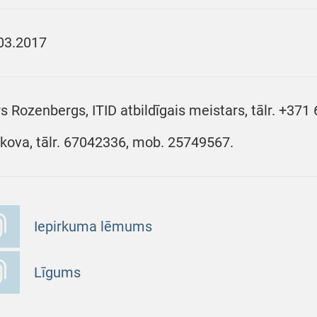
03.2017
rs Rozenbergs, ITID atbildīgais meistars, tālr. +37
ikova, tālr. 67042336, mob. 25749567.
Iepirkuma lēmums
Līgums