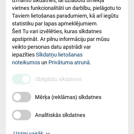
izmanto sīkdatnes, lai uzlabotu tīmekļa
vietnes funkcionalitāti un darbību, pielāgotu to
Rēķinu apmaksas
Taviem lietošanas paradumiem, kā arī iegūtu
ceļvedis
statistiku par lapas apmeklējumiem.
Šeit Tu vari izvēlēties, kuras sīkdatnes
Rekvizīti un
apstiprināt. Ar pilnu informāciju par mūsu
ārstniecības
veikto personas datu apstrādi var
iestādes kods
iepazīties
Sīkdatņu lietošanas
noteikumos
un
Privātuma atrunā
.
010000234
Maksas
Obligātās sīkdatnes
pakalpojumu
cenrādis
Mērķa (reklāmas) sīkdatnes
Analītiskās sīkdatnes
Uz sākumu
Uzzini vairāk