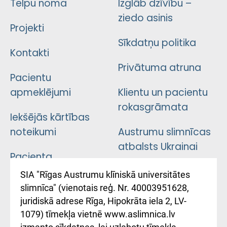
Telpu noma
Izglāb dzīvību –
ziedo asinis
Projekti
Sīkdatņu politika
Kontakti
Privātuma atruna
Pacientu
apmeklējumi
Klientu un pacientu
rokasgrāmata
Iekšējās kārtības
noteikumi
Austrumu slimnīcas
atbalsts Ukrainai
Pacienta
atsauksmju/sūdzību
Підтримка Східної
SIA "Rīgas Austrumu klīniskā universitātes
iesniegšanas
лікарні та співпраця з
slimnīca" (vienotais reģ. Nr. 40003951628,
kārtība
Україною
juridiskā adrese Rīga, Hipokrāta iela 2, LV-
1079) tīmekļa vietnē www.aslimnica.lv
Kā pie mums nokļūt