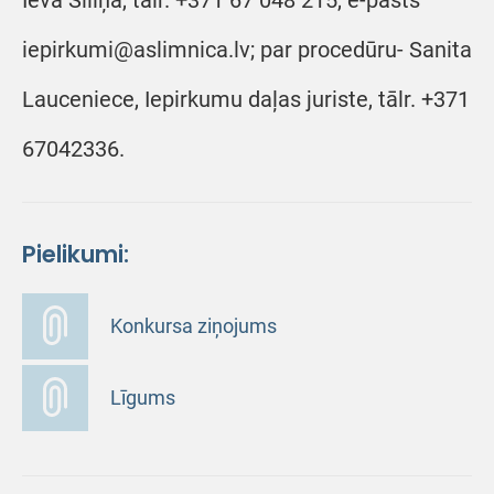
Ieva Siliņa, tālr. +371 67 048 215, e-pasts
iepirkumi@aslimnica.lv; par procedūru- Sanita
Lauceniece, Iepirkumu daļas juriste, tālr. +371
67042336.
Pielikumi:
Konkursa ziņojums
Līgums