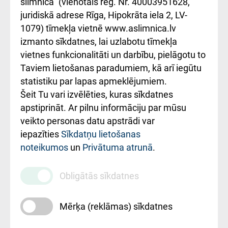
iesniegšanas
лікарні та співпраця з
slimnīca" (vienotais reģ. Nr. 40003951628,
kārtība
Україною
juridiskā adrese Rīga, Hipokrāta iela 2, LV-
1079) tīmekļa vietnē www.aslimnica.lv
Kā pie mums nokļūt
izmanto sīkdatnes, lai uzlabotu tīmekļa
vietnes funkcionalitāti un darbību, pielāgotu to
Rēķinu apmaksas
Taviem lietošanas paradumiem, kā arī iegūtu
ceļvedis
statistiku par lapas apmeklējumiem.
Šeit Tu vari izvēlēties, kuras sīkdatnes
Rekvizīti un
apstiprināt. Ar pilnu informāciju par mūsu
ārstniecības
veikto personas datu apstrādi var
iestādes kods
iepazīties
Sīkdatņu lietošanas
noteikumos
un
Privātuma atrunā
.
010000234
Maksas
Obligātās sīkdatnes
pakalpojumu
cenrādis
Mērķa (reklāmas) sīkdatnes