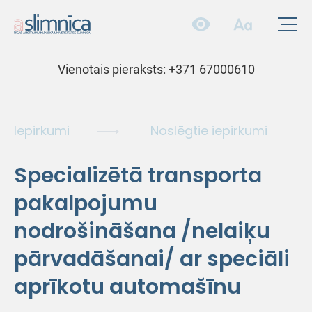
Vienotais pieraksts:
+371 67000610
Iepirkumi
Noslēgtie iepirkumi
Specializētā transporta
pakalpojumu
nodrošināšana /nelaiķu
pārvadāšanai/ ar speciāli
aprīkotu automašīnu