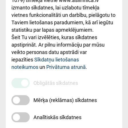
1079) tīmekļa vietnē www.aslimnica.lv
Kā pie mums nokļūt
izmanto sīkdatnes, lai uzlabotu tīmekļa
vietnes funkcionalitāti un darbību, pielāgotu to
Rēķinu apmaksas
Taviem lietošanas paradumiem, kā arī iegūtu
ceļvedis
statistiku par lapas apmeklējumiem.
Šeit Tu vari izvēlēties, kuras sīkdatnes
Rekvizīti un
apstiprināt. Ar pilnu informāciju par mūsu
ārstniecības
veikto personas datu apstrādi var
iestādes kods
iepazīties
Sīkdatņu lietošanas
noteikumos
un
Privātuma atrunā
.
010000234
Maksas
Obligātās sīkdatnes
pakalpojumu
cenrādis
Mērķa (reklāmas) sīkdatnes
Analītiskās sīkdatnes
Uz sākumu