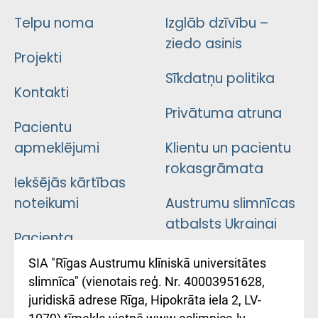
Telpu noma
Izglāb dzīvību –
ziedo asinis
Projekti
Sīkdatņu politika
Kontakti
Privātuma atruna
Pacientu
apmeklējumi
Klientu un pacientu
rokasgrāmata
Iekšējās kārtības
noteikumi
Austrumu slimnīcas
atbalsts Ukrainai
Pacienta
atsauksmju/sūdzību
Підтримка Східної
SIA "Rīgas Austrumu klīniskā universitātes
iesniegšanas
лікарні та співпраця з
slimnīca" (vienotais reģ. Nr. 40003951628,
kārtība
Україною
juridiskā adrese Rīga, Hipokrāta iela 2, LV-