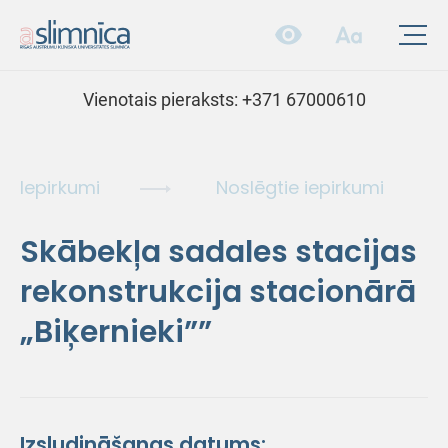
Vienotais pieraksts:
+371 67000610
Iepirkumi
Noslēgtie iepirkumi
Skābekļa sadales stacijas
rekonstrukcija stacionārā
„Biķernieki””
Izsludināšanas datums: