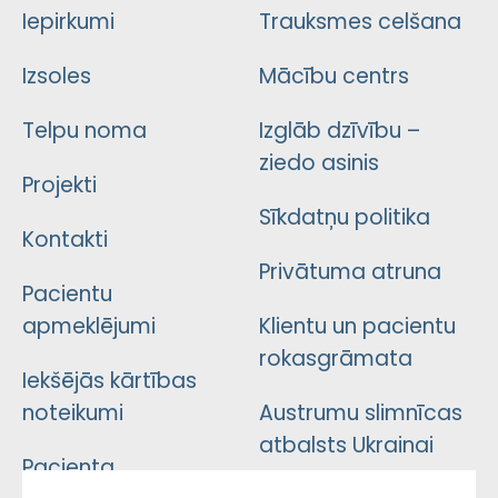
Iepirkumi
Trauksmes celšana
Izsoles
Mācību centrs
Telpu noma
Izglāb dzīvību –
ziedo asinis
Projekti
Sīkdatņu politika
Kontakti
Privātuma atruna
Pacientu
apmeklējumi
Klientu un pacientu
rokasgrāmata
Iekšējās kārtības
noteikumi
Austrumu slimnīcas
atbalsts Ukrainai
Pacienta