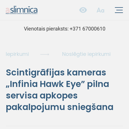
Vienotais pieraksts:
+371 67000610
Iepirkumi
Noslēgtie iepirkumi
Scintigrāfijas kameras
„Infinia Hawk Eye” pilna
servisa apkopes
pakalpojumu sniegšana