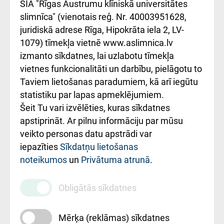
atsauksmju/sūdzību
Підтримка Східної
SIA "Rīgas Austrumu klīniskā universitātes
iesniegšanas
лікарні та співпраця з
slimnīca" (vienotais reģ. Nr. 40003951628,
kārtība
Україною
juridiskā adrese Rīga, Hipokrāta iela 2, LV-
1079) tīmekļa vietnē www.aslimnica.lv
Kā pie mums nokļūt
izmanto sīkdatnes, lai uzlabotu tīmekļa
vietnes funkcionalitāti un darbību, pielāgotu to
Rēķinu apmaksas
Taviem lietošanas paradumiem, kā arī iegūtu
ceļvedis
statistiku par lapas apmeklējumiem.
Šeit Tu vari izvēlēties, kuras sīkdatnes
Rekvizīti un
apstiprināt. Ar pilnu informāciju par mūsu
ārstniecības
veikto personas datu apstrādi var
iestādes kods
iepazīties
Sīkdatņu lietošanas
noteikumos
un
Privātuma atrunā
.
010000234
Maksas
Obligātās sīkdatnes
pakalpojumu
cenrādis
Mērķa (reklāmas) sīkdatnes