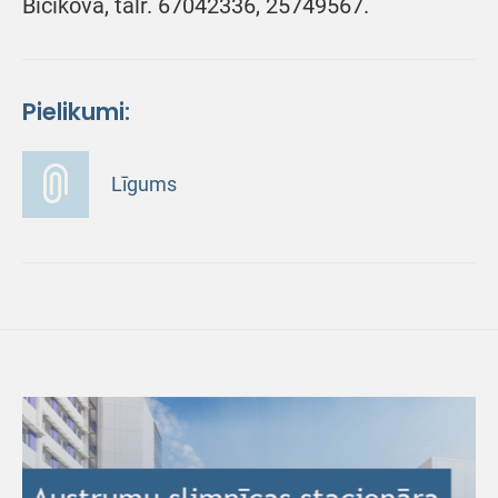
Bičikova, tālr. 67042336, 25749567.
Pielikumi:
Līgums