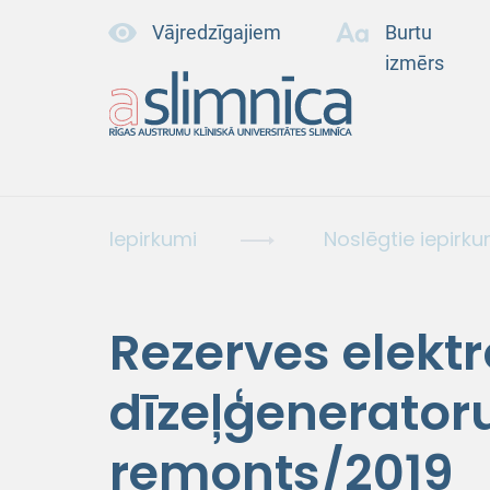
Vājredzīgajiem
Burtu
izmērs
Iepirkumi
Noslēgtie iepirku
Rezerves elek
dīzeļģenerator
remonts/2019