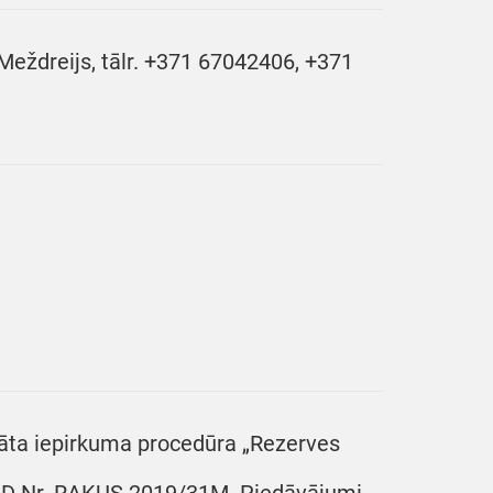
eždreijs, tālr. +371 67042406, +371
nāta iepirkuma procedūra „Rezerves