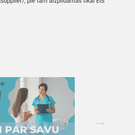
upplier/, pie tam aizpildāmas tikai EIS