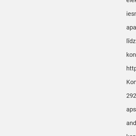
ele
ies
apa
līd
kon
htt
Kon
292
aps
and