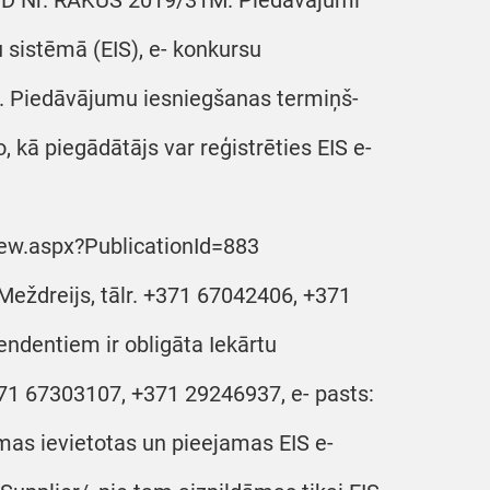
 ID Nr. RAKUS 2019/31M. Piedāvājumi
u sistēmā (EIS), e- konkursu
/. Piedāvājumu iesniegšanas termiņš-
, kā piegādātājs var reģistrēties EIS e-
iew.aspx?PublicationId=883
eždreijs, tālr. +371 67042406, +371
endentiem ir obligāta Iekārtu
71 67303107, +371 29246937, e- pasts:
mas ievietotas un pieejamas EIS e-