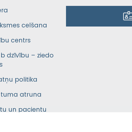
era
ksmes celšana
bu centrs
āb dzīvību – ziedo
s
atņu politika
ātuma atruna
ntu un pacientu
asgrāmata