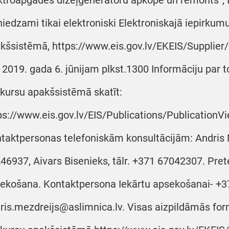
ktroapgādes dīzeļģeneratoru apkope un remonts”,
niedzami tikai elektroniski Elektroniskajā iepirkum
kšsistēmā, https://www.eis.gov.lv/EKEIS/Supplier
z 2019. gada 6. jūnijam plkst.1300 Informāciju par to
kursu apakšsistēmā skatīt:
ps://www.eis.gov.lv/EIS/Publications/PublicationV
taktpersonas telefoniskām konsultācijām: Andris M
46937, Aivars Bisenieks, tālr. +371 67042307. Pret
ekošana. Kontaktpersona Iekārtu apsekošanai- +3
ris.mezdreijs@aslimnica.lv. Visas aizpildāmās for