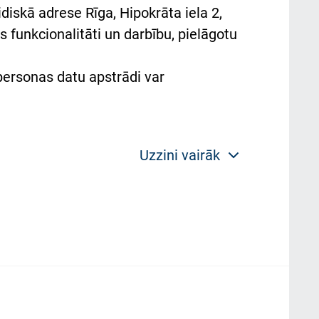
diskā adrese Rīga, Hipokrāta iela 2,
 funkcionalitāti un darbību, pielāgotu
 personas datu apstrādi var
Uzzini vairāk
 politikas mērķis ir sniegt fiziskajai