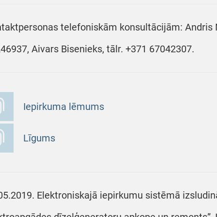
taktpersonas telefoniskām konsultācijām: Andris M
46937, Aivars Bisenieks, tālr. +371 67042307.
Iepirkuma lēmums
Līgums
05.2019. Elektroniskajā iepirkumu sistēmā izsludi