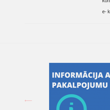
kon
e- 