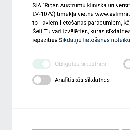
Aust
SIA "Rīgas Austrumu klīniskā universit
Pacienta
atba
LV-1079) tīmekļa vietnē www.aslimnica
atsauksmju/sūdzību
to Taviem lietošanas paradumiem, kā 
iesniegšanas kārtība
Підт
Šeit Tu vari izvēlēties, kuras sīkdatn
та с
Kā pie mums nokļūt
iepazīties
Sīkdatņu lietošanas notei
Rēķinu apmaksas
ceļvedis
Obligātās sīkdatnes
Rekvizīti un ārstniecības
Analītiskās sīkdatnes
iestādes kods 010000234
Maksas pakalpojumu
cenrādis
Rīgas Austrumu klīniskā universitātes 
personai/klientam – informāciju par