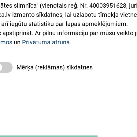
rumu slimnīcas
ātes slimnīca" (vienotais reģ. Nr. 40003951628, juri
lsts Ukrainai
.lv izmanto sīkdatnes, lai uzlabotu tīmekļa vietnes
arī iegūtu statistiku par lapas apmeklējumiem.
римка Східної лікарні
es apstiprināt. Ar pilnu informāciju par mūsu veikto
півпраця з Україною
kumos
un
Privātuma atrunā
.
Mērķa (reklāmas) sīkdatnes
slimnīca, turpmāk – Pārzinis, sīkdatņu izmantošanas
 sīkdatņu izmantošanas nosacījumiem.