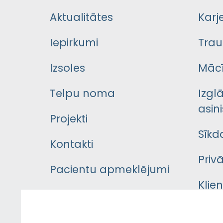
Aktualitātes
Karj
Iepirkumi
Trau
Izsoles
Mācī
Telpu noma
Izgl
asini
Projekti
Sīkd
Kontakti
Priv
Pacientu apmeklējumi
Klie
Iekšējās kārtības
rok
noteikumi