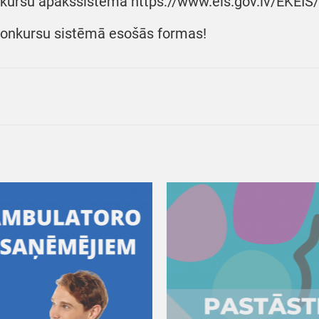
kursu apakšsistēmā https://www.eis.gov.lv/EKEIS/S
konkursu sistēmā esošās formas!