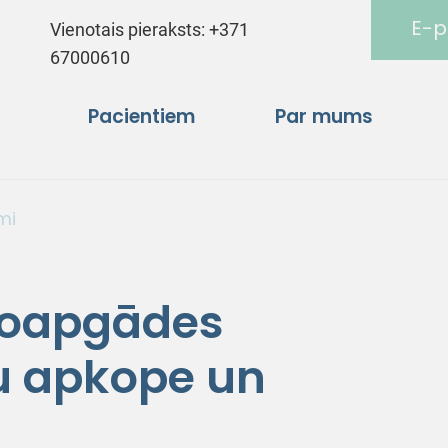
E-p
Vienotais pieraksts:
+371
67000610
Pacientiem
Par mums
mi
troapgādes
u apkope un