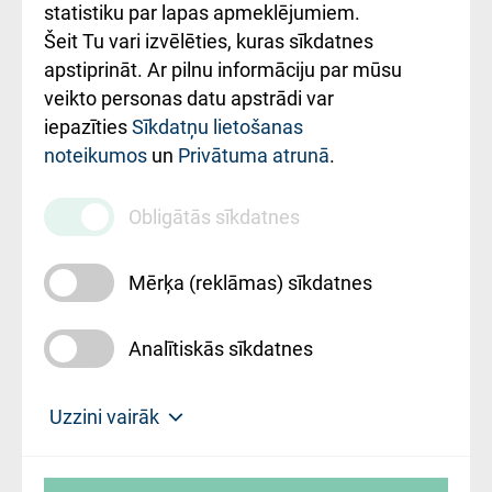
ceļvedis
statistiku par lapas apmeklējumiem.
Šeit Tu vari izvēlēties, kuras sīkdatnes
Rekvizīti un
apstiprināt. Ar pilnu informāciju par mūsu
ārstniecības
veikto personas datu apstrādi var
iestādes kods
iepazīties
Sīkdatņu lietošanas
noteikumos
un
Privātuma atrunā
.
010000234
Maksas
Obligātās sīkdatnes
pakalpojumu
cenrādis
Mērķa (reklāmas) sīkdatnes
Analītiskās sīkdatnes
Uz sākumu
Uzzini vairāk
Rīgas Austrumu klīniskā universitātes
© SIA "Rīgas Austrumu klīniskā universitātes