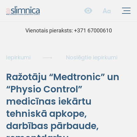
Vienotais pieraksts:
+371 67000610
Iepirkumi
Noslēgtie iepirkumi
Ražotāju “Medtronic” un
“Physio Control”
medicīnas iekārtu
tehniskā apkope,
darbības pārbaude,