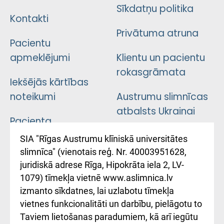
Sīkdatņu politika
Kontakti
Privātuma atruna
Pacientu
apmeklējumi
Klientu un pacientu
rokasgrāmata
Iekšējās kārtības
noteikumi
Austrumu slimnīcas
atbalsts Ukrainai
Pacienta
atsauksmju/sūdzību
Підтримка Східної
SIA "Rīgas Austrumu klīniskā universitātes
iesniegšanas
лікарні та співпраця з
slimnīca" (vienotais reģ. Nr. 40003951628,
kārtība
Україною
juridiskā adrese Rīga, Hipokrāta iela 2, LV-
1079) tīmekļa vietnē www.aslimnica.lv
Kā pie mums nokļūt
izmanto sīkdatnes, lai uzlabotu tīmekļa
vietnes funkcionalitāti un darbību, pielāgotu to
Rēķinu apmaksas
Taviem lietošanas paradumiem, kā arī iegūtu