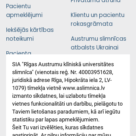
Privātuma atruna
Pacientu
apmeklējumi
Klientu un pacientu
rokasgrāmata
Iekšējās kārtības
noteikumi
Austrumu slimnīcas
atbalsts Ukrainai
Pacienta
atsauksmju/sūdzību
Підтримка Східної
SIA "Rīgas Austrumu klīniskā universitātes
iesniegšanas
лікарні та співпраця з
slimnīca" (vienotais reģ. Nr. 40003951628,
kārtība
Україною
juridiskā adrese Rīga, Hipokrāta iela 2, LV-
1079) tīmekļa vietnē www.aslimnica.lv
Kā pie mums nokļūt
izmanto sīkdatnes, lai uzlabotu tīmekļa
vietnes funkcionalitāti un darbību, pielāgotu to
Rēķinu apmaksas
Taviem lietošanas paradumiem, kā arī iegūtu
ceļvedis
statistiku par lapas apmeklējumiem.
Šeit Tu vari izvēlēties, kuras sīkdatnes
Rekvizīti un
apstiprināt. Ar pilnu informāciju par mūsu