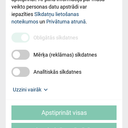
ārstniecības
veikto personas datu apstrādi var
iestādes kods
iepazīties
Sīkdatņu lietošanas
noteikumos
un
Privātuma atrunā
.
010000234
Maksas
Obligātās sīkdatnes
pakalpojumu
cenrādis
Mērķa (reklāmas) sīkdatnes
Analītiskās sīkdatnes
Uz sākumu
Uzzini vairāk
Rīgas Austrumu klīniskā universitātes
© SIA "Rīgas Austrumu klīniskā universitātes
slimnīca, turpmāk – Pārzinis, sīkdatņu
Apstiprināt visas
slimnīca"
izmantošanas politikas mērķis ir sniegt
fiziskajai personai/klientam – informāciju par