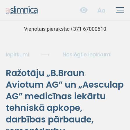
Vienotais pieraksts:
+371 67000610
Iepirkumi
Noslēgtie iepirkumi
Ražotāju „B.Braun
Aviotum AG” un „Aesculap
AG” medicīnas iekārtu
tehniskā apkope,
darbības pārbaude,