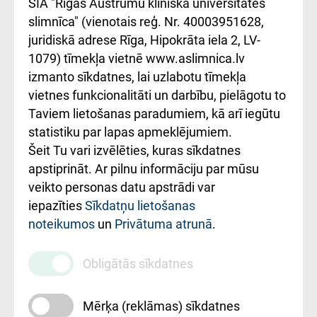
SIA "Rīgas Austrumu klīniskā universitātes
iesniegšanas
лікарні та співпраця з
slimnīca" (vienotais reģ. Nr. 40003951628,
kārtība
Україною
juridiskā adrese Rīga, Hipokrāta iela 2, LV-
1079) tīmekļa vietnē www.aslimnica.lv
Kā pie mums nokļūt
izmanto sīkdatnes, lai uzlabotu tīmekļa
vietnes funkcionalitāti un darbību, pielāgotu to
Rēķinu apmaksas
Taviem lietošanas paradumiem, kā arī iegūtu
ceļvedis
statistiku par lapas apmeklējumiem.
Šeit Tu vari izvēlēties, kuras sīkdatnes
Rekvizīti un
apstiprināt. Ar pilnu informāciju par mūsu
ārstniecības
veikto personas datu apstrādi var
iestādes kods
iepazīties
Sīkdatņu lietošanas
noteikumos
un
Privātuma atrunā
.
010000234
Maksas
Obligātās sīkdatnes
pakalpojumu
cenrādis
Mērķa (reklāmas) sīkdatnes