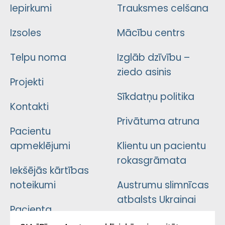
Iepirkumi
Trauksmes celšana
Izsoles
Mācību centrs
Telpu noma
Izglāb dzīvību –
ziedo asinis
Projekti
Sīkdatņu politika
Kontakti
Privātuma atruna
Pacientu
apmeklējumi
Klientu un pacientu
rokasgrāmata
Iekšējās kārtības
noteikumi
Austrumu slimnīcas
atbalsts Ukrainai
Pacienta
atsauksmju/sūdzību
Підтримка Східної