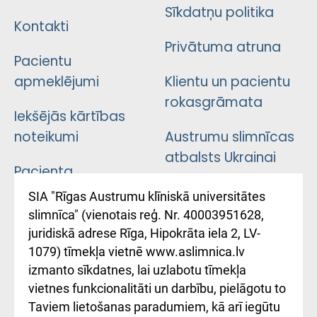
Sīkdatņu politika
Kontakti
Privātuma atruna
Pacientu
apmeklējumi
Klientu un pacientu
rokasgrāmata
Iekšējās kārtības
noteikumi
Austrumu slimnīcas
atbalsts Ukrainai
Pacienta
atsauksmju/sūdzību
Підтримка Східної
SIA "Rīgas Austrumu klīniskā universitātes
iesniegšanas
лікарні та співпраця з
slimnīca" (vienotais reģ. Nr. 40003951628,
kārtība
Україною
juridiskā adrese Rīga, Hipokrāta iela 2, LV-
1079) tīmekļa vietnē www.aslimnica.lv
Kā pie mums nokļūt
izmanto sīkdatnes, lai uzlabotu tīmekļa
vietnes funkcionalitāti un darbību, pielāgotu to
Rēķinu apmaksas
Taviem lietošanas paradumiem, kā arī iegūtu