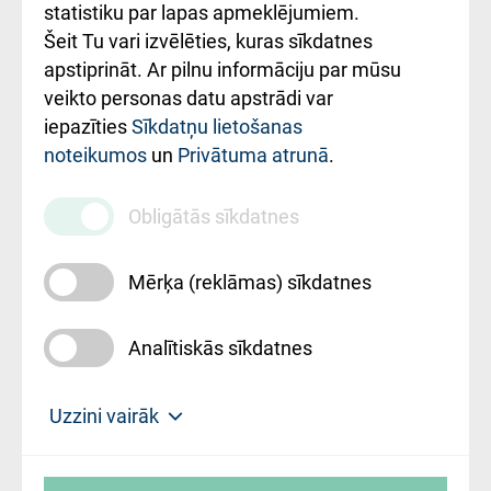
ceļvedis
statistiku par lapas apmeklējumiem.
Šeit Tu vari izvēlēties, kuras sīkdatnes
Rekvizīti un
apstiprināt. Ar pilnu informāciju par mūsu
ārstniecības
veikto personas datu apstrādi var
iestādes kods
iepazīties
Sīkdatņu lietošanas
noteikumos
un
Privātuma atrunā
.
010000234
Maksas
Obligātās sīkdatnes
pakalpojumu
cenrādis
Mērķa (reklāmas) sīkdatnes
Analītiskās sīkdatnes
Uz sākumu
Uzzini vairāk
Rīgas Austrumu klīniskā universitātes
© SIA "Rīgas Austrumu klīniskā universitātes