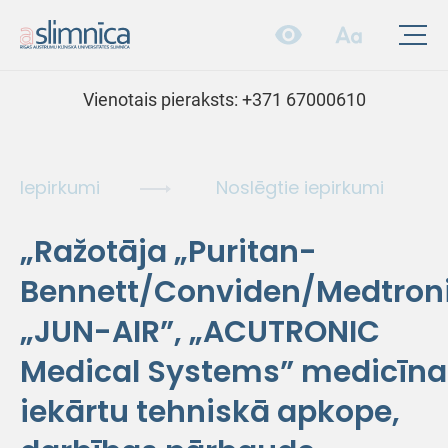
Vienotais pieraksts:
+371 67000610
Iepirkumi
Noslēgtie iepirkumi
„Ražotāja „Puritan-
Bennett/Conviden/Medtroni
„JUN-AIR”, „ACUTRONIC
Medical Systems” medicīna
iekārtu tehniskā apkope,