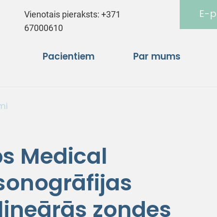
E-p
Vienotais pieraksts:
+371
67000610
Pacientiem
Par mums
mi
ps Medical
sonogrāfijas
 lineārās zondes