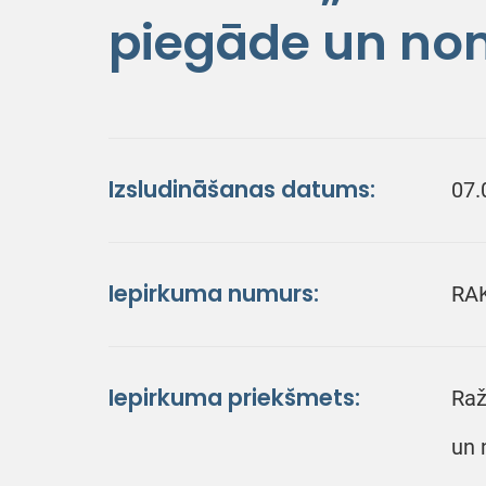
piegāde un no
Izsludināšanas datums:
07.
Iepirkuma numurs:
RA
Iepirkuma priekšmets:
Raž
un 