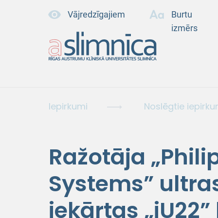
Vājredzīgajiem
Burtu
izmērs
Iepirkumi
Noslēgtie iepirku
Ražotāja „Phili
Systems” ultra
iekārtas „iU22”