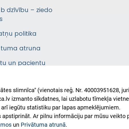
āb dzīvību – ziedo
s
atņu politika
ātuma atruna
ntu un pacientu
asgrāmata
rumu slimnīcas
ātes slimnīca" (vienotais reģ. Nr. 40003951628, juri
lsts Ukrainai
.lv izmanto sīkdatnes, lai uzlabotu tīmekļa vietnes
arī iegūtu statistiku par lapas apmeklējumiem.
римка Східної лікарні
es apstiprināt. Ar pilnu informāciju par mūsu veikto
півпраця з Україною
kumos
un
Privātuma atrunā
.