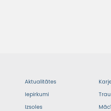
Aktualitātes
Karj
Iepirkumi
Trau
Izsoles
Mācī