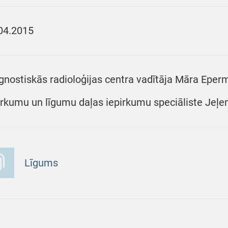
04.2015
gnostiskās radioloģijas centra vadītāja Māra Eperm
irkumu un līgumu daļas iepirkumu speciāliste Jeļen
Līgums