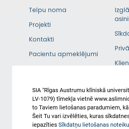
Telpu noma
Izgl
asini
Projekti
Sīkd
Kontakti
Priv
Pacientu apmeklējumi
Klie
Iekšējās kārtības
rok
noteikumi
Aust
SIA "Rīgas Austrumu klīniskā universit
Pacienta
atba
LV-1079) tīmekļa vietnē www.aslimnica
atsauksmju/sūdzību
to Taviem lietošanas paradumiem, kā 
iesniegšanas kārtība
Підт
Šeit Tu vari izvēlēties, kuras sīkdatn
та с
Kā pie mums nokļūt
iepazīties
Sīkdatņu lietošanas notei