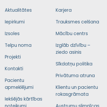
Aktualitātes
Karjera
Iepirkumi
Trauksmes celšana
Izsoles
Mācību centrs
Telpu noma
Izglāb dzīvību –
ziedo asinis
Projekti
Sīkdatņu politika
Kontakti
Privātuma atruna
Pacientu
apmeklējumi
Klientu un pacientu
rokasgrāmata
Iekšējās kārtības
noteikumi
Austrumu slimnīcas