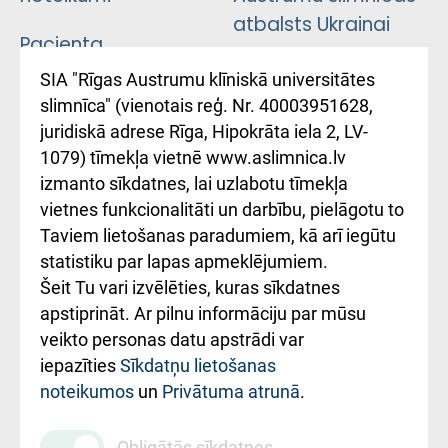
atbalsts Ukrainai
Pacienta
atsauksmju/sūdzību
Підтримка Східної
SIA "Rīgas Austrumu klīniskā universitātes
iesniegšanas
лікарні та співпраця з
slimnīca" (vienotais reģ. Nr. 40003951628,
kārtība
Україною
juridiskā adrese Rīga, Hipokrāta iela 2, LV-
1079) tīmekļa vietnē www.aslimnica.lv
Kā pie mums nokļūt
izmanto sīkdatnes, lai uzlabotu tīmekļa
vietnes funkcionalitāti un darbību, pielāgotu to
Rēķinu apmaksas
Taviem lietošanas paradumiem, kā arī iegūtu
ceļvedis
statistiku par lapas apmeklējumiem.
Šeit Tu vari izvēlēties, kuras sīkdatnes
Rekvizīti un
apstiprināt. Ar pilnu informāciju par mūsu
ārstniecības
veikto personas datu apstrādi var
iestādes kods
iepazīties
Sīkdatņu lietošanas
noteikumos
un
Privātuma atrunā
.
010000234
Maksas
Obligātās sīkdatnes