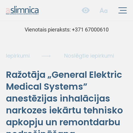
Vienotais pieraksts:
+371 67000610
Iepirkumi
Noslēgtie iepirkumi
Ražotāja „General Elektric
Medical Systems”
anestēzijas inhalācijas
narkozes iekārtu tehnisko
apkopju un remontdarbu