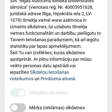
SIA "Rīgas Austrumu klīniskā universitātes
iesniegšanas
лікарні та співпраця з
slimnīca" (vienotais reģ. Nr. 40003951628,
kārtība
Україною
juridiskā adrese Rīga, Hipokrāta iela 2, LV-
1079) tīmekļa vietnē www.aslimnica.lv
Kā pie mums nokļūt
izmanto sīkdatnes, lai uzlabotu tīmekļa
vietnes funkcionalitāti un darbību, pielāgotu to
Rēķinu apmaksas
Taviem lietošanas paradumiem, kā arī iegūtu
ceļvedis
statistiku par lapas apmeklējumiem.
Šeit Tu vari izvēlēties, kuras sīkdatnes
Rekvizīti un
apstiprināt. Ar pilnu informāciju par mūsu
ārstniecības
veikto personas datu apstrādi var
iestādes kods
iepazīties
Sīkdatņu lietošanas
noteikumos
un
Privātuma atrunā
.
010000234
Maksas
Obligātās sīkdatnes
pakalpojumu
cenrādis
Mērķa (reklāmas) sīkdatnes