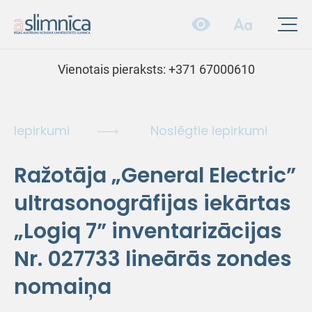
Vienotais pieraksts:
+371 67000610
Iepirkumi
Noslēgtie iepirkumi
Ražotāja „General Electric”
ultrasonogrāfijas iekārtas
„Logiq 7” inventarizācijas
Nr. 027733 lineārās zondes
nomaiņa