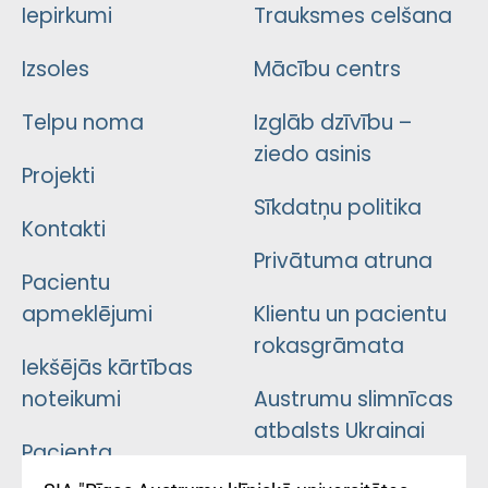
Iepirkumi
Trauksmes celšana
Izsoles
Mācību centrs
Telpu noma
Izglāb dzīvību –
ziedo asinis
Projekti
Sīkdatņu politika
Kontakti
Privātuma atruna
Pacientu
apmeklējumi
Klientu un pacientu
rokasgrāmata
Iekšējās kārtības
noteikumi
Austrumu slimnīcas
atbalsts Ukrainai
Pacienta
atsauksmju/sūdzību
Підтримка Східної