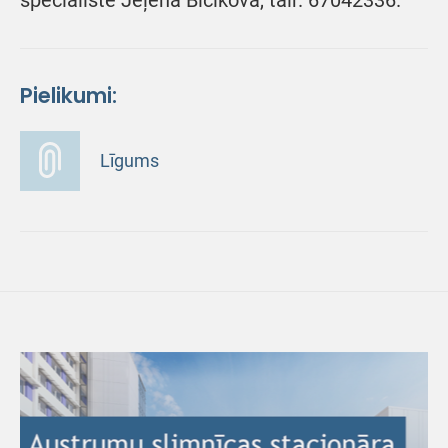
speciāliste Jeļena Bičikova, tālr. 67042336.
Pielikumi:
Līgums