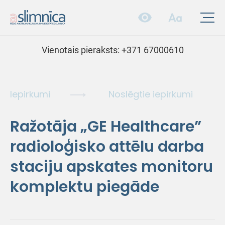
Vienotais pieraksts:
+371 67000610
Iepirkumi
Noslēgtie iepirkumi
Ražotāja „GE Healthcare”
radioloģisko attēlu darba
staciju apskates monitoru
komplektu piegāde