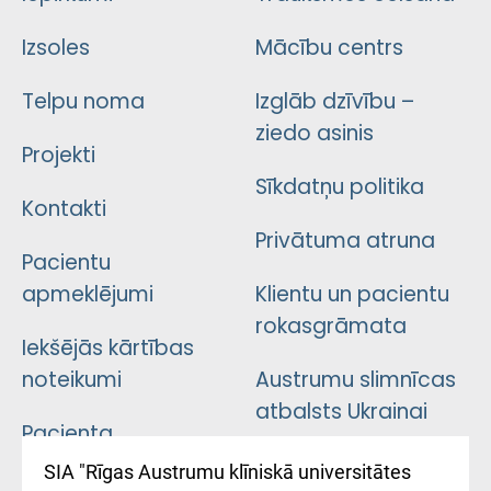
Izsoles
Mācību centrs
Telpu noma
Izglāb dzīvību –
ziedo asinis
Projekti
Sīkdatņu politika
Kontakti
Privātuma atruna
Pacientu
apmeklējumi
Klientu un pacientu
rokasgrāmata
Iekšējās kārtības
noteikumi
Austrumu slimnīcas
atbalsts Ukrainai
Pacienta
atsauksmju/sūdzību
Підтримка Східної
SIA "Rīgas Austrumu klīniskā universitātes