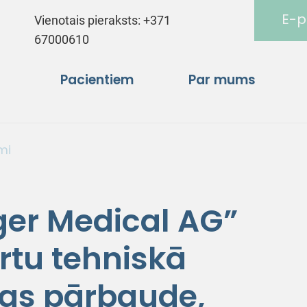
E-p
Vienotais pieraksts:
+371
67000610
Pacientiem
Par mums
mi
ger Medical AG”
rtu tehniskā
bas pārbaude,