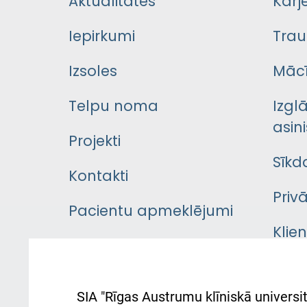
Aktualitātes
Karj
Iepirkumi
Trau
Izsoles
Mācī
Telpu noma
Izgl
asini
Projekti
Sīkd
Kontakti
Priv
Pacientu apmeklējumi
Klie
Iekšējās kārtības
rok
noteikumi
Aust
SIA "Rīgas Austrumu klīniskā universit
Pacienta