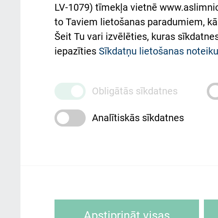
atba
LV-1079) tīmekļa vietnē www.aslimnica
atsauksmju/sūdzību
to Taviem lietošanas paradumiem, kā 
iesniegšanas kārtība
Підт
Šeit Tu vari izvēlēties, kuras sīkdatn
та с
Kā pie mums nokļūt
iepazīties
Sīkdatņu lietošanas notei
Rēķinu apmaksas
ceļvedis
Obligātās sīkdatnes
Rekvizīti un ārstniecības
Analītiskās sīkdatnes
iestādes kods 010000234
Maksas pakalpojumu
cenrādis
Rīgas Austrumu klīniskā universitātes 
personai/klientam – informāciju par
Sīkdatnes ir mazas teksta datnes, kur
Apstiprināt visas