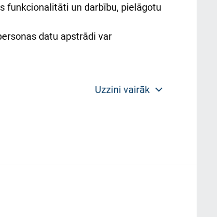
 funkcionalitāti un darbību, pielāgotu
 personas datu apstrādi var
Uzzini vairāk
 politikas mērķis ir sniegt fiziskajai
plorer, Firexox, Safari u.c.) saglabā