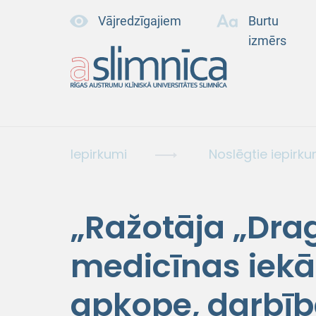
Vājredzīgajiem
Burtu
izmērs
Iepirkumi
Noslēgtie iepirku
„Ražotāja „Dra
medicīnas iekā
apkope, darbī