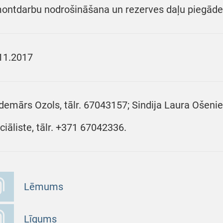
ontdarbu nodrošināšana un rezerves daļu piegāde
11.2017
demārs Ozols, tālr. 67043157; Sindija Laura Ošeni
ciāliste, tālr. +371 67042336.
Lēmums
Līgums