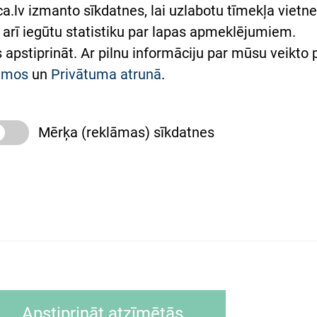
lsts Ukrainai
.lv izmanto sīkdatnes, lai uzlabotu tīmekļa vietnes
arī iegūtu statistiku par lapas apmeklējumiem.
римка Східної лікарні
es apstiprināt. Ar pilnu informāciju par mūsu veikto
півпраця з Україною
kumos
un
Privātuma atrunā
.
Mērķa (reklāmas) sīkdatnes
slimnīca, turpmāk – Pārzinis, sīkdatņu izmantošanas
 sīkdatņu izmantošanas nosacījumiem.
as tīmekļa pārlūkprogramma (piemēram, Internet, Ex
Apstiprināt atzīmētās