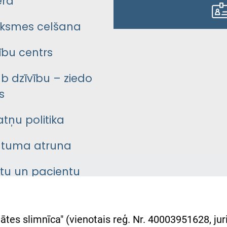
era
ksmes celšana
bu centrs
āb dzīvību – ziedo
s
atņu politika
ātuma atruna
ntu un pacientu
asgrāmata
rumu slimnīcas
ātes slimnīca" (vienotais reģ. Nr. 40003951628, juri