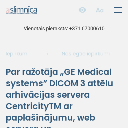
Vienotais pieraksts:
+371 67000610
Iepirkumi
Noslēgtie iepirkumi
Par ražotāja „GE Medical
systems” DICOM 3 attēlu
arhivācijas servera
CentricityTM ar
paplašinājumu, web