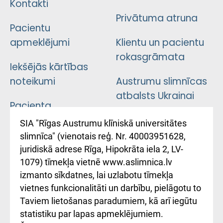
Kontakti
Privātuma atruna
Pacientu
apmeklējumi
Klientu un pacientu
rokasgrāmata
Iekšējās kārtības
noteikumi
Austrumu slimnīcas
atbalsts Ukrainai
Pacienta
atsauksmju/sūdzību
Підтримка Східної
SIA "Rīgas Austrumu klīniskā universitātes
iesniegšanas
лікарні та співпраця з
slimnīca" (vienotais reģ. Nr. 40003951628,
kārtība
Україною
juridiskā adrese Rīga, Hipokrāta iela 2, LV-
1079) tīmekļa vietnē www.aslimnica.lv
Kā pie mums nokļūt
izmanto sīkdatnes, lai uzlabotu tīmekļa
vietnes funkcionalitāti un darbību, pielāgotu to
Rēķinu apmaksas
Taviem lietošanas paradumiem, kā arī iegūtu
ceļvedis
statistiku par lapas apmeklējumiem.