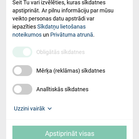
Šeit Tu vari izvēlēties, kuras sīkdatnes
Rekvizīti un
apstiprināt. Ar pilnu informāciju par mūsu
ārstniecības
veikto personas datu apstrādi var
iestādes kods
iepazīties
Sīkdatņu lietošanas
noteikumos
un
Privātuma atrunā
.
010000234
Maksas
Obligātās sīkdatnes
pakalpojumu
cenrādis
Mērķa (reklāmas) sīkdatnes
Analītiskās sīkdatnes
Uz sākumu
Uzzini vairāk
Rīgas Austrumu klīniskā universitātes
© SIA "Rīgas Austrumu klīniskā universitātes
slimnīca, turpmāk – Pārzinis, sīkdatņu
Apstiprināt visas
slimnīca"