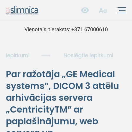
Vienotais pieraksts:
+371 67000610
Iepirkumi
Noslēgtie iepirkumi
Par ražotāja „GE Medical
systems”, DICOM 3 attēlu
arhivācijas servera
„CentricityTM” ar
paplašinājumu, web