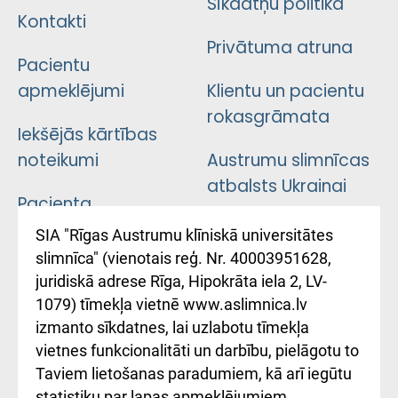
Sīkdatņu politika
Kontakti
Privātuma atruna
Pacientu
apmeklējumi
Klientu un pacientu
rokasgrāmata
Iekšējās kārtības
noteikumi
Austrumu slimnīcas
atbalsts Ukrainai
Pacienta
atsauksmju/sūdzību
Підтримка Східної
SIA "Rīgas Austrumu klīniskā universitātes
iesniegšanas
лікарні та співпраця з
slimnīca" (vienotais reģ. Nr. 40003951628,
kārtība
Україною
juridiskā adrese Rīga, Hipokrāta iela 2, LV-
1079) tīmekļa vietnē www.aslimnica.lv
Kā pie mums nokļūt
izmanto sīkdatnes, lai uzlabotu tīmekļa
vietnes funkcionalitāti un darbību, pielāgotu to
Rēķinu apmaksas
Taviem lietošanas paradumiem, kā arī iegūtu
ceļvedis
statistiku par lapas apmeklējumiem.