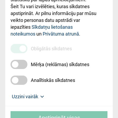
Šeit Tu vari izvēlēties, kuras sīkdatnes
Rekvizīti un
apstiprināt. Ar pilnu informāciju par mūsu
ārstniecības
veikto personas datu apstrādi var
iestādes kods
iepazīties
Sīkdatņu lietošanas
noteikumos
un
Privātuma atrunā
.
010000234
Maksas
Obligātās sīkdatnes
pakalpojumu
cenrādis
Mērķa (reklāmas) sīkdatnes
Analītiskās sīkdatnes
Uz sākumu
Uzzini vairāk
Rīgas Austrumu klīniskā universitātes
© SIA "Rīgas Austrumu klīniskā universitātes
slimnīca, turpmāk – Pārzinis, sīkdatņu
Apstiprināt visas