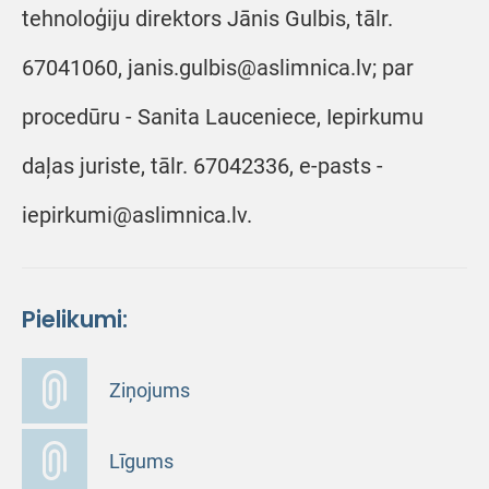
tehnoloģiju direktors Jānis Gulbis, tālr.
67041060, janis.gulbis@aslimnica.lv; par
procedūru - Sanita Lauceniece, Iepirkumu
daļas juriste, tālr. 67042336, e-pasts -
iepirkumi@aslimnica.lv.
Pielikumi:
Ziņojums
Līgums