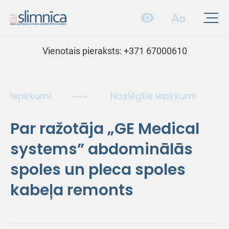
Vienotais pieraksts:
+371 67000610
Iepirkumi
Noslēgtie iepirkumi
Par ražotāja „GE Medical
systems” abdominālās
spoles un pleca spoles
kabeļa remonts