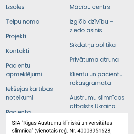
Izsoles
Mācību centrs
Telpu noma
Izglāb dzīvību –
ziedo asinis
Projekti
Sīkdatņu politika
Kontakti
Privātuma atruna
Pacientu
apmeklējumi
Klientu un pacientu
rokasgrāmata
Iekšējās kārtības
noteikumi
Austrumu slimnīcas
atbalsts Ukrainai
Pacienta
atsauksmju/sūdzību
Підтримка Східної
SIA "Rīgas Austrumu klīniskā universitātes
iesniegšanas
лікарні та співпраця з
slimnīca" (vienotais reģ. Nr. 40003951628,