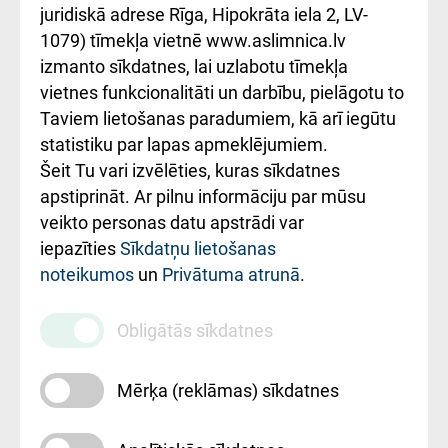
kārtība
Україною
juridiskā adrese Rīga, Hipokrāta iela 2, LV-
1079) tīmekļa vietnē www.aslimnica.lv
Kā pie mums nokļūt
izmanto sīkdatnes, lai uzlabotu tīmekļa
vietnes funkcionalitāti un darbību, pielāgotu to
Rēķinu apmaksas
Taviem lietošanas paradumiem, kā arī iegūtu
ceļvedis
statistiku par lapas apmeklējumiem.
Šeit Tu vari izvēlēties, kuras sīkdatnes
Rekvizīti un
apstiprināt. Ar pilnu informāciju par mūsu
ārstniecības
veikto personas datu apstrādi var
iestādes kods
iepazīties
Sīkdatņu lietošanas
noteikumos
un
Privātuma atrunā
.
010000234
Maksas
Obligātās sīkdatnes
pakalpojumu
cenrādis
Mērķa (reklāmas) sīkdatnes